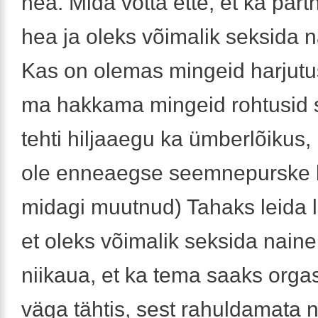
hea. Mida võtta ette, et ka partn
hea ja oleks võimalik seksida n
Kas on olemas mingeid harjutu
ma hakkama mingeid rohtusid 
tehti hiljaaegu ka ümberlõikus, 
ole enneaegse seemnepurske 
midagi muutnud) Tahaks leida 
et oleks võimalik seksida naine 
niikaua, et ka tema saaks orga
väga tähtis, sest rahuldamata 