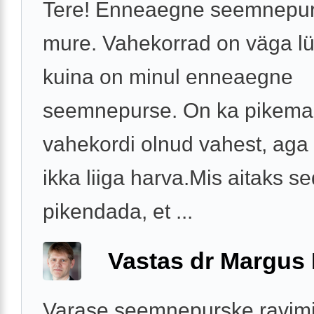
Tere! Enneaegne seemnepu
mure. Vahekorrad on väga lü
kuina on minul enneaegne
seemnepurse. On ka pikema
vahekordi olnud vahest, aga
ikka liiga harva.Mis aitaks s
pikendada, et ...
Vastas dr Margus
Varase seemnepurske ravim