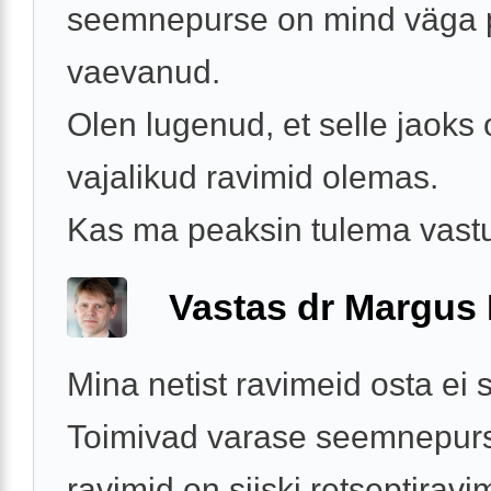
seemnepurse on mind väga p
vaevanud.
Olen lugenud, et selle jaoks
vajalikud ravimid olemas.
Kas ma peaksin tulema vastuv
Vastas dr Margus
Mina netist ravimeid osta ei 
Toimivad varase seemnepur
ravimid on siiski retseptiravi