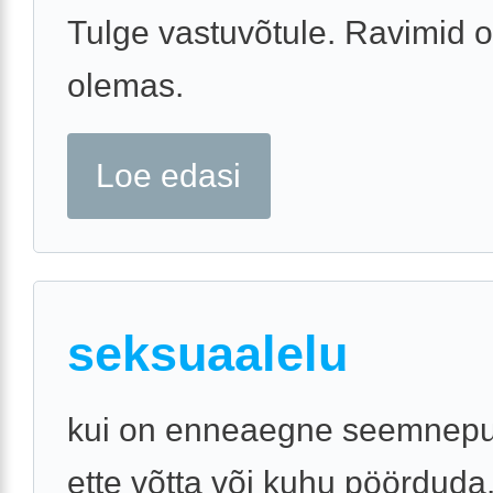
Tulge vastuvõtule. Ravimid o
olemas.
Loe edasi
seksuaalelu
kui on enneaegne seemnepu
ette võtta või kuhu pöörduda