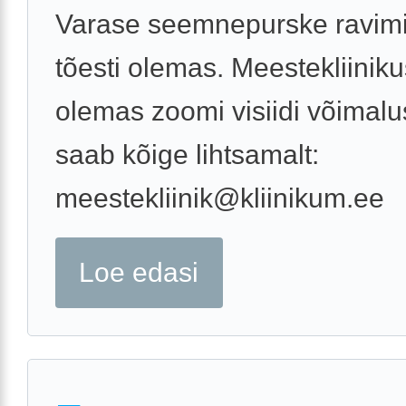
Varase seemnepurske ravim
tõesti olemas. Meestekliiniku
olemas zoomi visiidi võimalu
saab kõige lihtsamalt:
meestekliinik@kliinikum.ee
Loe edasi