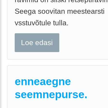
Seega soovitan meestearsti
vsstuvõtule tulla.
Loe edasi
enneaegne
seemnepurse.