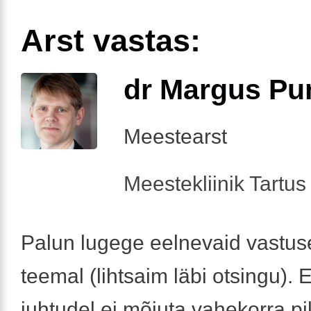
Arst vastas:
dr Margus Pu
Meestearst
Meestekliinik Tartus 
Palun lugege eelnevaid vastus
teemal (lihtsaim läbi otsingu).
juhtudel ei mõjuta vahekorra p