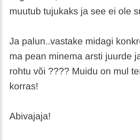
muutub tujukaks ja see ei ole s
Ja palun..vastake midagi konkre
ma pean minema arsti juurde ja
rohtu või ???? Muidu on mul ter
korras!
Abivajaja!