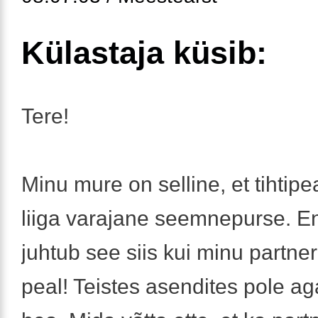
Külastaja küsib:
Tere!
Minu mure on selline, et tihtip
liiga varajane seemnepurse. E
juhtub see siis kui minu partne
peal! Teistes asendites pole ag