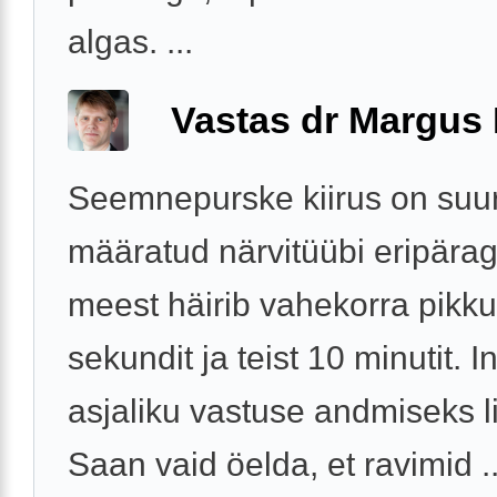
algas. ...
Vastas dr Margus
Seemnepurske kiirus on suu
määratud närvitüübi eripära
meest häirib vahekorra pikk
sekundit ja teist 10 minutit. In
asjaliku vastuse andmiseks l
Saan vaid öelda, et ravimid ..