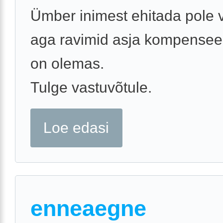
Ümber inimest ehitada pole v
aga ravimid asja kompensee
on olemas.
Tulge vastuvõtule.
Loe edasi
enneaegne