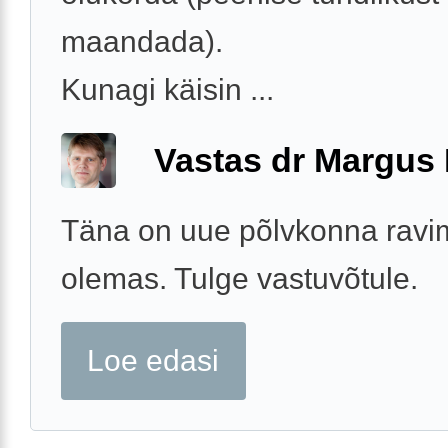
maandada).
Kunagi käisin ...
Vastas dr Margus
Täna on uue põlvkonna ravimi
olemas. Tulge vastuvõtule.
Loe edasi