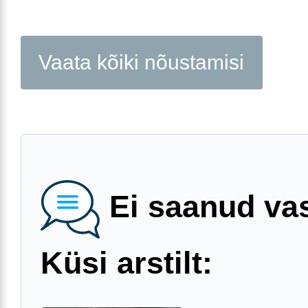
Vaata kõiki nõustamisi
Ei saanud va
Küsi arstilt: