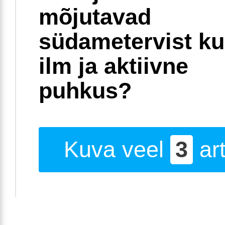
mõjutavad
südametervist k
ilm ja aktiivne
puhkus?
Kuva veel
3
art