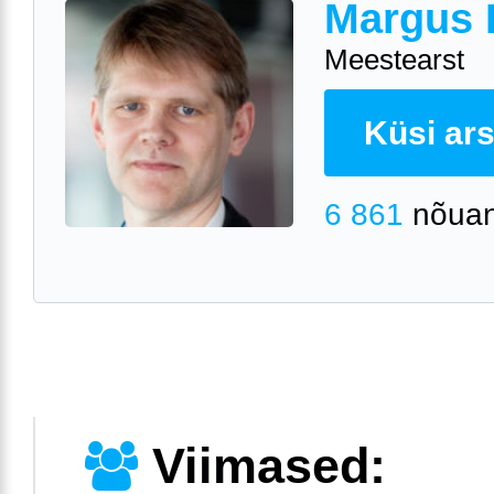
Margus 
Meestearst
Küsi arst
6 861
nõuan
Viimased: