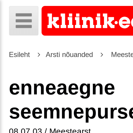
Esileht
Arsti nõuanded
Meeste
enneaegne
seemnepurs
08.07.03 / Meestearst