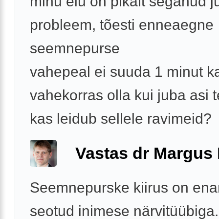
minu elu on pikalt seganud j
probleem, tõesti enneaegne
seemnepurse
vahepeal ei suuda 1 minut k
vahekorras olla kui juba asi 
kas leidub sellele ravimeid?
Vastas dr Margus
Seemnepurske kiirus on ena
seotud inimese närvitüübiga.