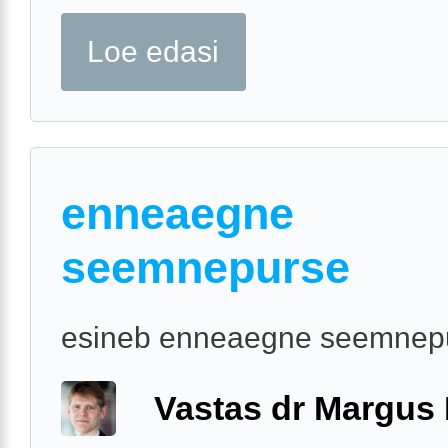
Loe edasi
enneaegne
seemnepurse
esineb enneaegne seemnep
Vastas dr Margus