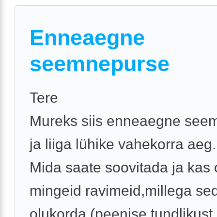
Enneaegne
seemnepurse
Tere
Mureks siis enneaegne see
ja liiga lühike vahekorra aeg.
Mida saate soovitada ja kas
mingeid ravimeid,millega se
olukorda (peenise tundlikust