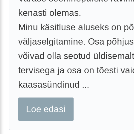
kenasti olemas.
Minu käsitluse aluseks on põ
väljaselgitamine. Osa põhjus
võivad olla seotud üldisema
tervisega ja osa on tõesti vai
kaasasündinud ...
Loe edasi