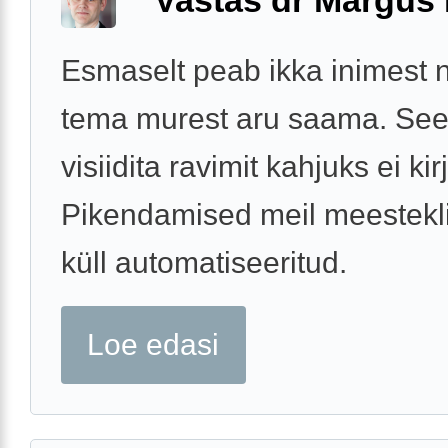
Vastas dr Margus
Esmaselt peab ikka inimest 
tema murest aru saama. See
visiidita ravimit kahjuks ei kir
Pikendamised meil meestekli
küll automatiseeritud.
Loe edasi