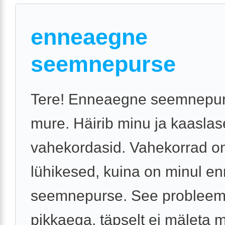
enneaegne
seemnepurse
Tere! Enneaegne seemnepu
mure. Häirib minu ja kaaslas
vahekordasid. Vahekorrad o
lühikesed, kuina on minul 
seemnepurse. See probleem
pikkaega, täpselt ei mäleta mi