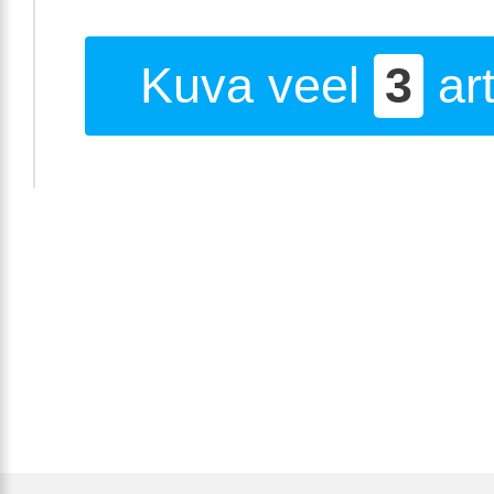
Kuva veel
3
art