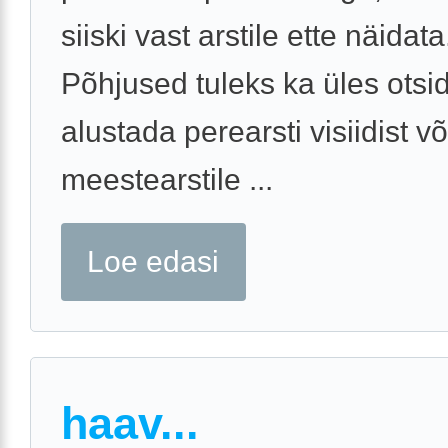
siiski vast arstile ette näidata
Põhjused tuleks ka üles otsid
alustada perearsti visiidist võ
meestearstile ...
Loe edasi
haav...