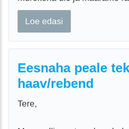
Loe edasi
Eesnaha peale te
haav/rebend
Tere,