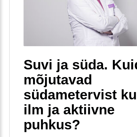
Suvi ja süda. Ku
mõjutavad
südametervist k
ilm ja aktiivne
puhkus?