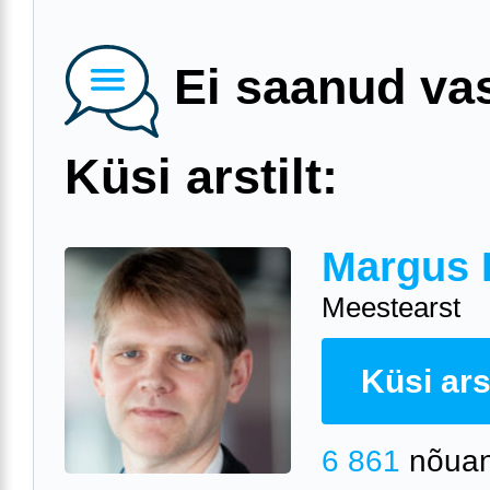
Ei saanud va
Küsi arstilt:
Margus 
Meestearst
Küsi arst
6 861
nõuan