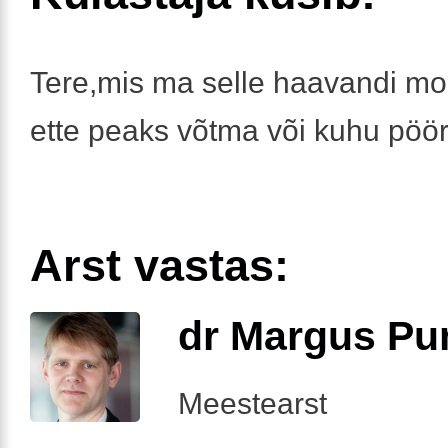
Tere,mis ma selle haavandi mo
ette peaks võtma või kuhu pö
Arst vastas:
dr Margus Pu
Meestearst