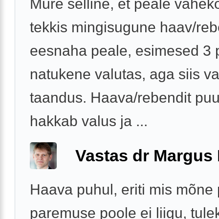
Mure selline, et peale vahek
tekkis mingisugune haav/re
eesnaha peale, esimesed 3 p
natukene valutas, aga siis va
taandus. Haava/rebendit pu
hakkab valus ja ...
Vastas dr Margus
Haava puhul, eriti mis mõne
paremuse poole ei liigu, tule