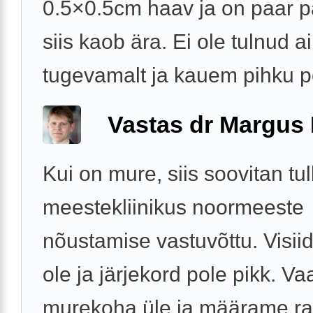
0.5×0.5cm haav ja on paar p
siis kaob ära. Ei ole tulnud ai
tugevamalt ja kauem pihku p
Vastas dr Margus
Kui on mure, siis soovitan tul
meestekliinikus noormeeste
nõustamise vastuvõttu. Visiid
ole ja järjekord pole pikk. V
murekoha üle ja määrame ra