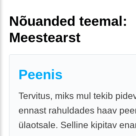
Nõuanded teemal:
Meestearst
Peenis
Tervitus, miks mul tekib pidev
ennast rahuldades haav pee
ülaotsale. Selline kipitav ena