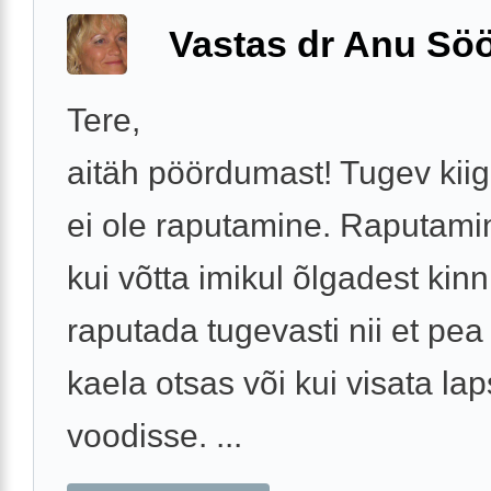
Vastas dr Anu Söö
Tere,
aitäh pöördumast! Tugev kii
ei ole raputamine. Raputami
kui võtta imikul õlgadest kinni
raputada tugevasti nii et pea
kaela otsas või kui visata la
voodisse. ...