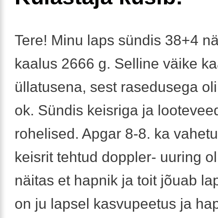
Tere! Minu laps sündis 38+4 nä
kaalus 2666 g. Selline väike kaa
üllatusena, sest rasedusega oli 
ok. Sündis keisriga ja looteveed
rohelised. Apgar 8-8. ka vahetu
keisrit tehtud doppler- uuring ol
näitas et hapnik ja toit jõuab la
on ju lapsel kasvupeetus ja h