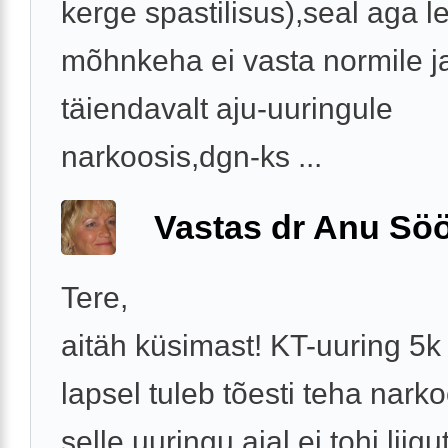
kerge spastilisus),seal aga lei
mõhnkeha ei vasta normile j
täiendavalt aju-uuringule
narkoosis,dgn-ks ...
Vastas dr Anu Söö
Tere,
aitäh küsimast! KT-uuring 5k
lapsel tuleb tõesti teha narko
selle uuringu ajal ei tohi liig