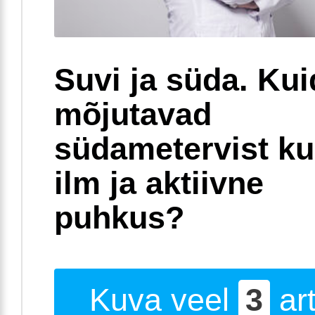
Suvi ja süda. Ku
mõjutavad
südametervist k
ilm ja aktiivne
puhkus?
Kuva veel
3
art