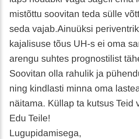
mistõttu soovitan teda sülle võtt
seda vajab.Ainuüksi periventri
kajalisuse tõus UH-s ei oma sa
arengu suhtes prognostilist täh
Soovitan olla rahulik ja pühen
ning kindlasti minna oma lastear
näitama. Küllap ta kutsus Teid 
Edu Teile!
Lugupidamisega,