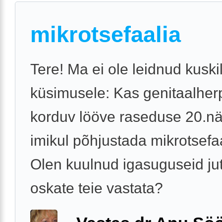
mikrotsefaalia
Tere! Ma ei ole leidnud kuskil
küsimusele: Kas genitaalhe
korduv lööve raseduse 20.nä
imikul põhjustada mikrotsefa
Olen kuulnud igasuguseid jut
oskate teie vastata?