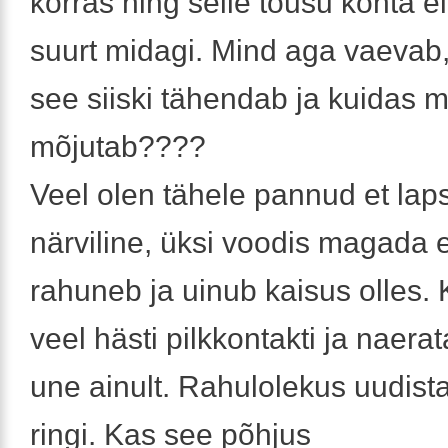
korras ning selle tõusu kohta e
suurt midagi. Mind aga vaevab,
see siiski tähendab ja kuidas m
mõjutab????
Veel olen tähele pannud et lap
närviline, üksi voodis magada e
rahuneb ja uinub kaisus olles. 
veel hästi pilkkontakti ja naera
une ainult. Rahulolekus uudist
ringi. Kas see põhjus