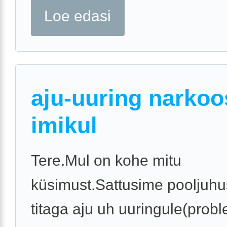
Loe edasi
aju-uuring narkoo
imikul
Tere.Mul on kohe mitu
küsimust.Sattusime pooljuhus
titaga aju uh uuringule(probl