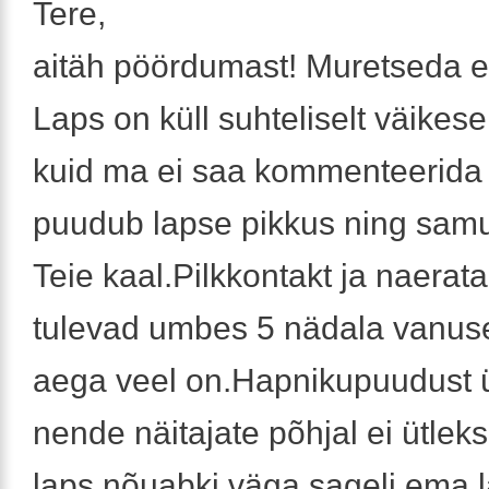
Tere,
aitäh pöördumast! Muretseda ei
Laps on küll suhteliselt väikes
kuid ma ei saa kommenteerida
puudub lapse pikkus ning samut
Teie kaal.Pilkkontakt ja naerat
tulevad umbes 5 nädala vanuselt
aega veel on.Hapnikupuudust ü
nende näitajate põhjal ei ütleks
laps nõuabki väga sageli ema 