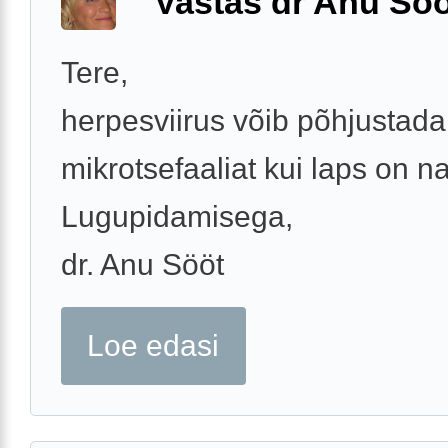
Vastas dr Anu Söö
Tere,
herpesviirus võib põhjustada
mikrotsefaaliat kui laps on 
Lugupidamisega,
dr. Anu Sööt
Loe edasi