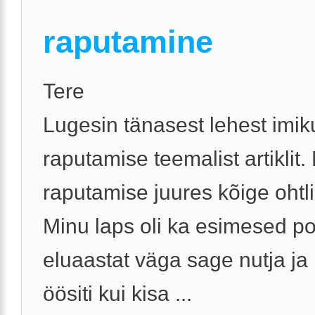
raputamine
Tere
Lugesin tänasest lehest imik
raputamise teemalist artiklit.
raputamise juures kõige oht
Minu laps oli ka esimesed po
eluaastat väga sage nutja ja
öösiti kui kisa ...