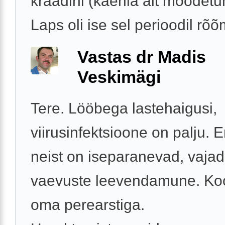
kraadini (kaenla alt mõõdetu
Laps oli ise sel perioodil rõõm
Vastas dr Madis
Veskimägi
Tere. Lööbega lastehaigusi,
viirusinfektsioone on palju.
neist on iseparanevad, vajad
vaevuste leevendamune. Ko
oma perearstiga.