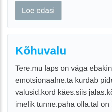
Loe edasi
Kõhuvalu
Tere.mu laps on väga ebakin
emotsionaalne.ta kurdab pid
valusid.kord käes.siis jalas.
imelik tunne.paha olla.tal on 