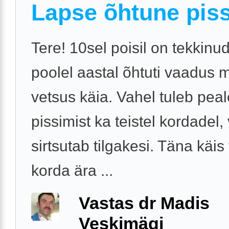
Lapse õhtune pis
Tere! 10sel poisil on tekkinu
poolel aastal õhtuti vaadus 
vetsus käia. Vahel tuleb pea
pissimist ka teistel kordadel,
sirtsutab tilgakesi. Täna käis 
korda ära ...
Vastas dr Madis
Veskimägi