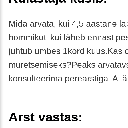
Mida arvata, kui 4,5 aastane l
hommikuti kui läheb ennast p
juhtub umbes 1kord kuus.Kas o
muretsemiseks?Peaks arvatavs
konsulteerima perearstiga. Aitä
Arst vastas: