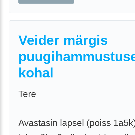
Veider märgis
puugihammustus
kohal
Tere
Avastasin lapsel (poiss 1a5