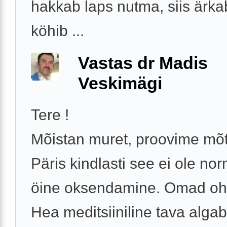
hakkab laps nutma, siis ärka
köhib ...
Vastas dr Madis
Veskimägi
Tere !
Mõistan muret, proovime mõt
Päris kindlasti see ei ole no
öine oksendamine. Omad oh
Hea meditsiiniline tava algab