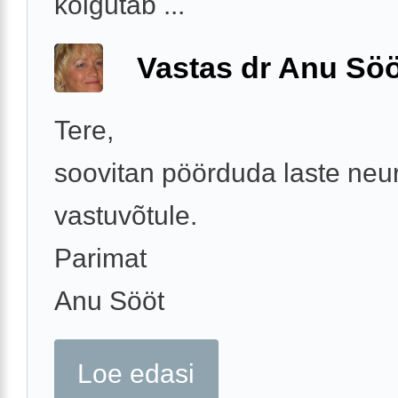
kõigutab ...
Vastas dr Anu Söö
Tere,
soovitan pöörduda laste neu
vastuvõtule.
Parimat
Anu Sööt
Loe edasi