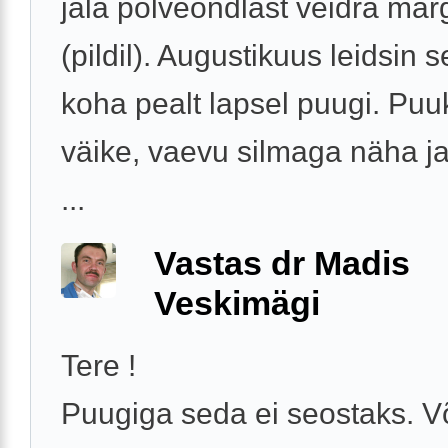
jala põlveõndlast veidra mär
(pildil). Augustikuus leidsin 
koha pealt lapsel puugi. Puu
väike, vaevu silmaga näha ja
...
Vastas dr Madis
Veskimägi
Tere !
Puugiga seda ei seostaks. V