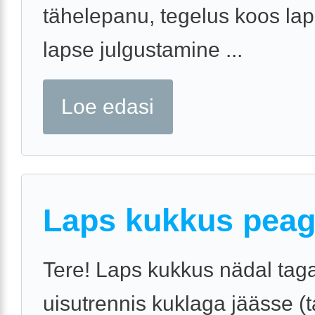
tähelepanu, tegelus koos la
lapse julgustamine ...
Loe edasi
Laps kukkus pea
Tere! Laps kukkus nädal tag
uisutrennis kuklaga jäässe (ta