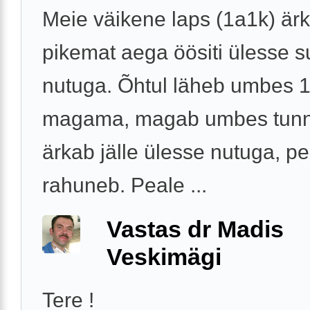
Meie väikene laps (1a1k) är
pikemat aega öösiti ülesse s
nutuga. Õhtul läheb umbes 1
magama, magab umbes tunnik
ärkab jälle ülesse nutuga, p
rahuneb. Peale ...
Vastas dr Madis
Veskimägi
Tere !