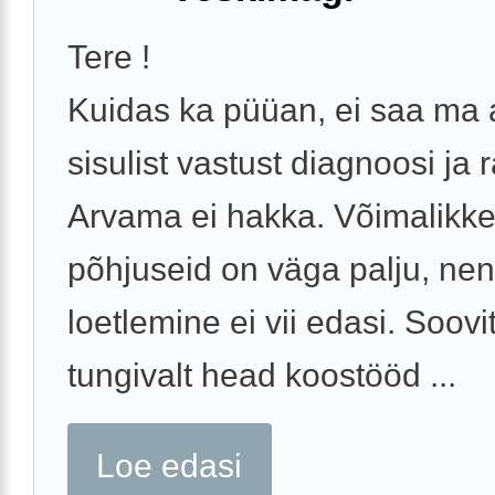
Tere !
Kuidas ka püüan, ei saa ma
sisulist vastust diagnoosi ja 
Arvama ei hakka. Võimalikk
põhjuseid on väga palju, ne
loetlemine ei vii edasi. Soovi
tungivalt head koostööd ...
Loe edasi