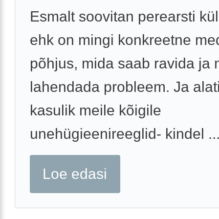
Esmalt soovitan perearsti kül
ehk on mingi konkreetne medi
põhjus, mida saab ravida ja n
lahendada probleem. Ja alat
kasulik meile kõigile
unehügieenireeglid- kindel ..
Loe edasi