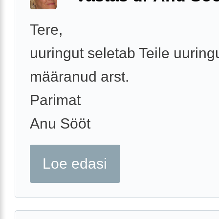
Tere,
uuringut seletab Teile uuring
määranud arst.
Parimat
Anu Sööt
Loe edasi