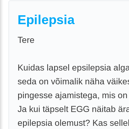
Epilepsia
Tere
Kuidas lapsel epsilepsia alg
seda on võimalik näha väike
pingesse ajamistega, mis on
Ja kui täpselt EGG näitab är
epilepsia olemust? Kas sell