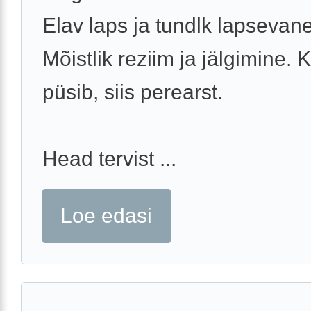
Elav laps ja tundlk lapsevan
Mõistlik reziim ja jälgimine. 
püsib, siis perearst.
Head tervist ...
Loe edasi