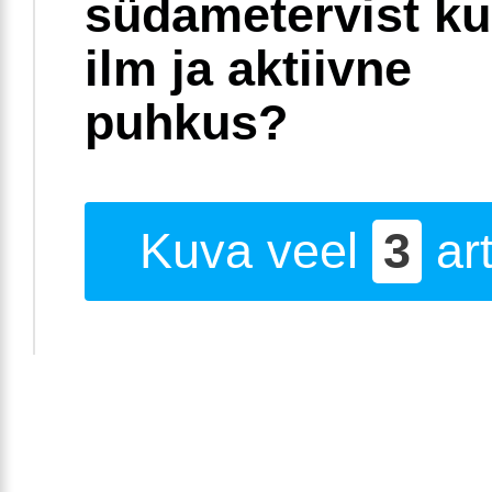
südametervist k
ilm ja aktiivne
puhkus?
Kuva veel
3
art