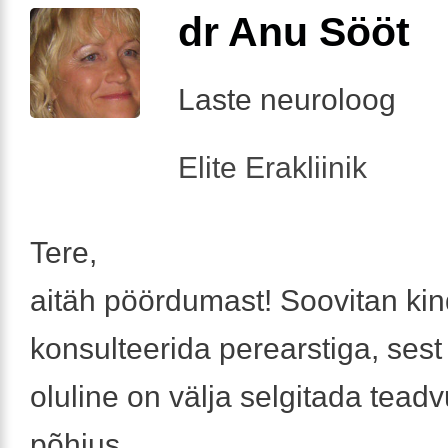
dr Anu Sööt
Laste neuroloog
Elite Erakliinik
Tere,
aitäh pöördumast! Soovitan kin
konsulteerida perearstiga, ses
oluline on välja selgitada tead
põhjus.