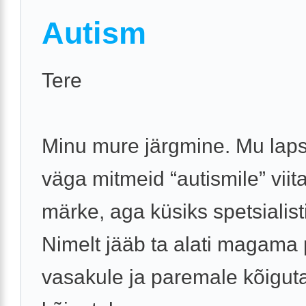
Autism
Tere
Minu mure järgmine. Mu laps
väga mitmeid “autismile” viit
märke, aga küsiks spetsialist
Nimelt jääb ta alati magama
vasakule ja paremale kõiguta