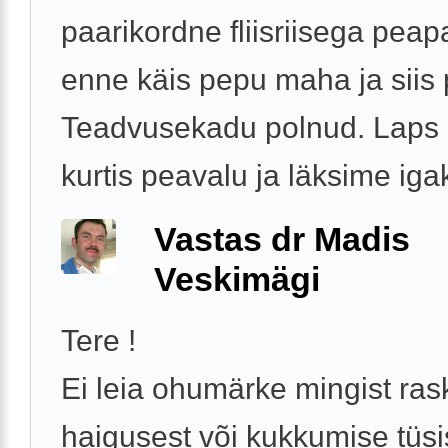
paarikordne fliisriisega peap
enne käis pepu maha ja siis 
Teadvusekadu polnud. Laps n
kurtis peavalu ja läksime igak
Vastas dr Madis
Veskimägi
Tere !
Ei leia ohumärke mingist ra
haigusest või kukkumise tüsi