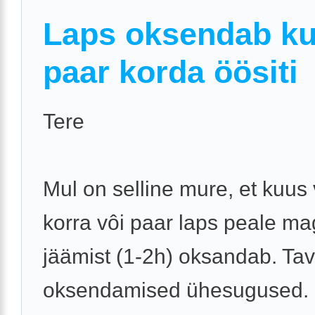
Laps oksendab k
paar korda öösiti
Tere
Mul on selline mure, et kuus
korra vôi paar laps peale m
jäämist (1-2h) oksandab. Tava
oksendamised ühesugused. 