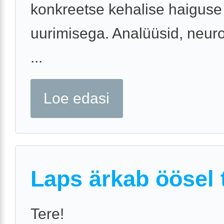
konkreetse kehalise haiguse
uurimisega. Analüüsid, neuro
...
Loe edasi
Laps ärkab öösel t
Tere!