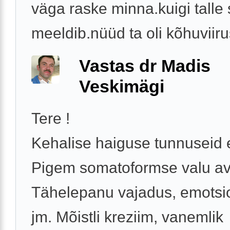
väga raske minna.kuigi talle 
meeldib.nüüd ta oli kõhuviirus
Vastas dr Madis
Veskimägi
Tere !
Kehalise haiguse tunnuseid e
Pigem somatoformse valu av
Tähelepanu vajadus, emotsi
jm. Mõistli kreziim, vanemlik