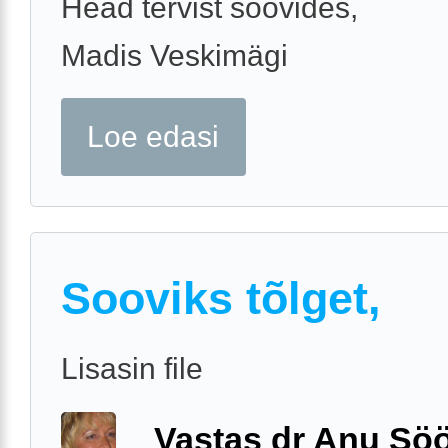
Head tervist soovides,
Madis Veskimägi
Loe edasi
Sooviks tõlget,
Lisasin file
Vastas dr Anu Söö