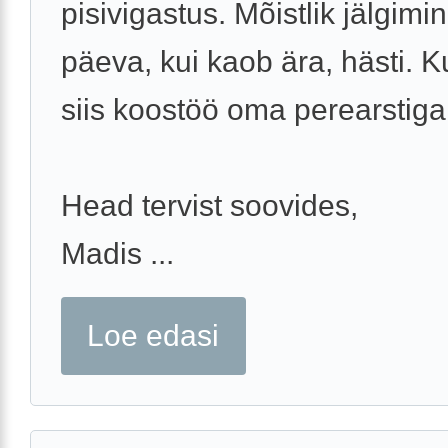
pisivigastus. Mõistlik jälgimi
päeva, kui kaob ära, hästi. Ku
siis koostöö oma perearstiga
Head tervist soovides,
Madis ...
Loe edasi