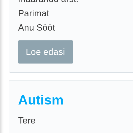
Parimat
Anu Sööt
Loe edasi
Autism
Tere