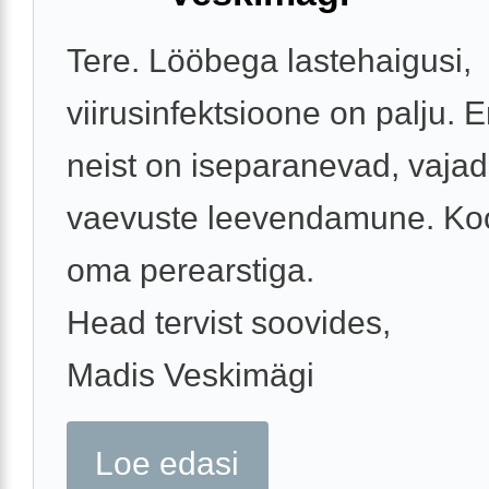
Tere. Lööbega lastehaigusi,
viirusinfektsioone on palju.
neist on iseparanevad, vajad
vaevuste leevendamune. Ko
oma perearstiga.
Head tervist soovides,
Madis Veskimägi
Loe edasi