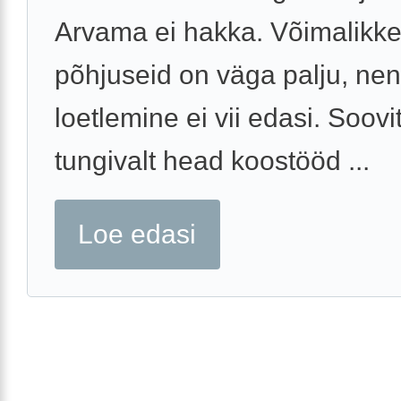
Arvama ei hakka. Võimalikk
põhjuseid on väga palju, ne
loetlemine ei vii edasi. Soovi
tungivalt head koostööd ...
Loe edasi