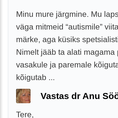
Minu mure järgmine. Mu laps
väga mitmeid “autismile” viit
märke, aga küsiks spetsialist
Nimelt jääb ta alati magama
vasakule ja paremale kõiguta
kõigutab ...
Vastas dr Anu Söö
Tere,