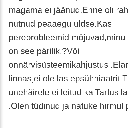
magama ei jäänud.Enne oli rahu
nutnud peaaegu üldse.Kas
pereprobleemid möjuvad,minu ä
on see pärilik.?Vöi
onnärvisüsteemikahjustus .Ela
linnas,ei ole lastepsühhiaatrit.T
unehäirele ei leitud ka Tartus 
.Olen tüdinud ja natuke hirmul 