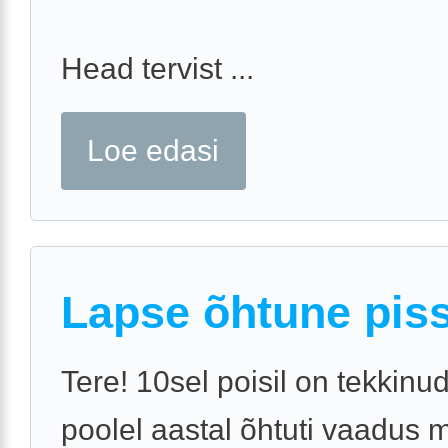
Head tervist ...
Loe edasi
Lapse õhtune pis
Tere! 10sel poisil on tekkinu
poolel aastal õhtuti vaadus 