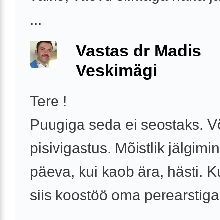
...
Vastas dr Madis
Veskimägi
Tere !
Puugiga seda ei seostaks. V
pisivigastus. Mõistlik jälgimi
päeva, kui kaob ära, hästi. Ku
siis koostöö oma perearstiga