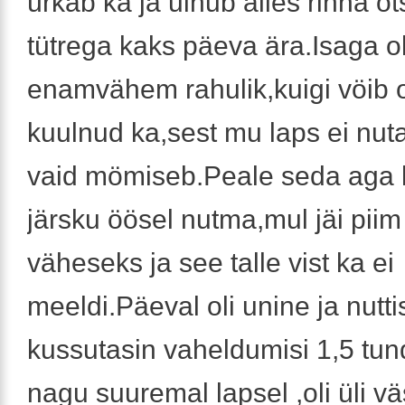
ürkab ka ja uinub alles rinna o
tütrega kaks päeva ära.Isaga ol
enamvähem rahulik,kuigi vöib ol
kuulnud ka,sest mu laps ei nuta
vaid mömiseb.Peale seda aga 
järsku öösel nutma,mul jäi piim
väheseks ja see talle vist ka ei
meeldi.Päeval oli unine ja nuttis
kussutasin vaheldumisi 1,5 tun
nagu suuremal lapsel ,oli üli v