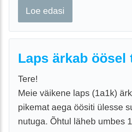
Loe edasi
Laps ärkab öösel t
Tere!
Meie väikene laps (1a1k) är
pikemat aega öösiti ülesse s
nutuga. Õhtul läheb umbes 1