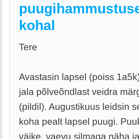
puugihammustus
kohal
Tere
Avastasin lapsel (poiss 1a5
jala põlveõndlast veidra mär
(pildil). Augustikuus leidsin 
koha pealt lapsel puugi. Puu
väike, vaevu silmaga näha ja