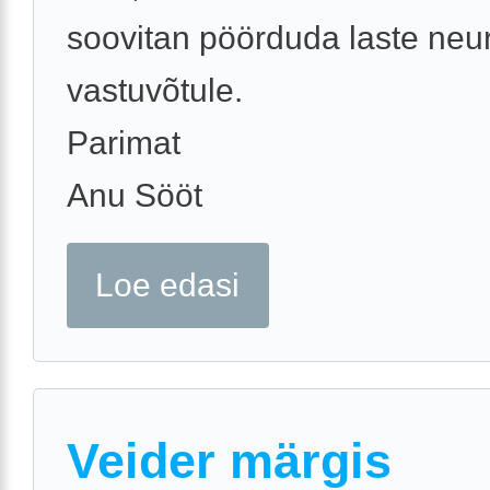
soovitan pöörduda laste neu
vastuvõtule.
Parimat
Anu Sööt
Loe edasi
Veider märgis