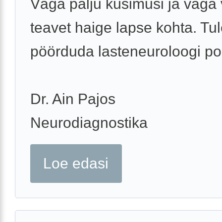
Väga palju küsimusi ja väga
teavet haige lapse kohta. Tu
pöörduda lasteneuroloogi po
Dr. Ain Pajos
Neurodiagnostika
Loe edasi