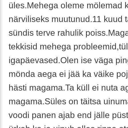
üles.Mehega oleme mölemad ku
närviliseks muutunud.11 kuud 
sündis terve rahulik poiss.Maga
tekkisid mehega probleemid,tül
igapäevased.Olen ise väga pi
mönda aega ei jää ka väike p
hästi magama.Ta küll ei nuta ag
magama.Süles on täitsa uinuma
voodi panen ajab end jälle püs