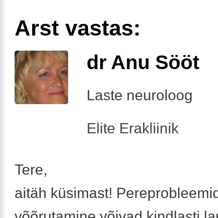
Arst vastas:
dr Anu Sööt
Laste neuroloog
Elite Erakliinik
Tere,
aitäh küsimast! Pereprobleemid
võõrutamine võivad kindlasti l