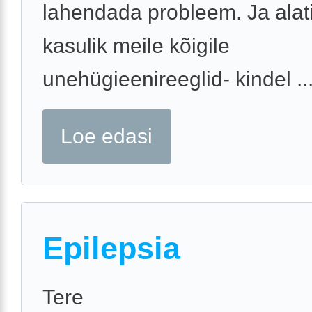
lahendada probleem. Ja alat
kasulik meile kõigile
unehügieenireeglid- kindel ..
Loe edasi
Epilepsia
Tere