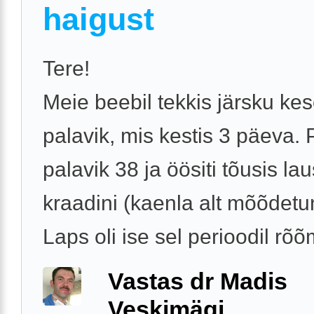
haigust
Tere!
Meie beebil tekkis järsku ke
palavik, mis kestis 3 päeva. 
palavik 38 ja öösiti tõusis la
kraadini (kaenla alt mõõdetu
Laps oli ise sel perioodil rõõm
Vastas dr Madis
Veskimägi