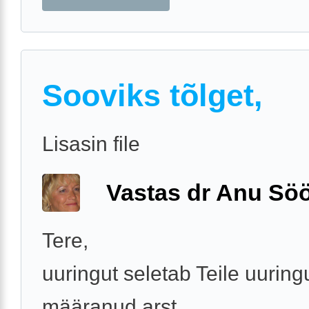
Sooviks tõlget,
Lisasin file
Vastas dr Anu Söö
Tere,
uuringut seletab Teile uuring
määranud arst.