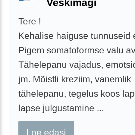
Veskimägi
Tere !
Kehalise haiguse tunnuseid e
Pigem somatoformse valu av
Tähelepanu vajadus, emotsi
jm. Mõistli kreziim, vanemlik
tähelepanu, tegelus koos la
lapse julgustamine ...
Loe edasi