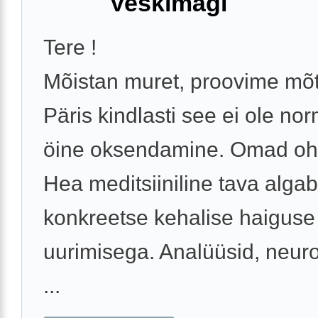
Veskimägi
Tere !
Mõistan muret, proovime mõt
Päris kindlasti see ei ole no
öine oksendamine. Omad oh
Hea meditsiiniline tava algab
konkreetse kehalise haiguse
uurimisega. Analüüsid, neuro
...