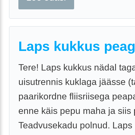
Laps kukkus pea
Tere! Laps kukkus nädal tag
uisutrennis kuklaga jäässe (ta
paarikordne fliisriisega peap
enne käis pepu maha ja siis 
Teadvusekadu polnud. Laps n