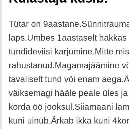
Tütar on 9aastane.Sünnitraum
laps.Umbes 1aastaselt hakkas
tundideviisi karjumine.Mitte mis
rahustanud.Magamajäämine vö
tavaliselt tund vöi enam aega.
väiksemagi hääle peale üles ja 
korda öö jooksul.Siiamaani lam
kuni uinub.Ärkab ikka kuni 4ko