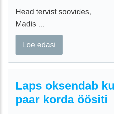
Head tervist soovides,
Madis ...
Loe edasi
Laps oksendab k
paar korda öösiti