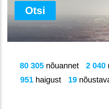
Otsi
80 305
nõuannet
2 040
951
haigust
19
nõustava