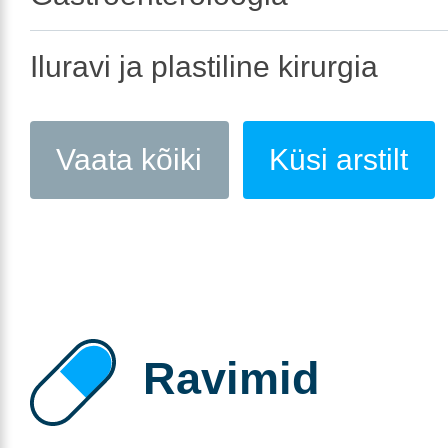
Iluravi ja plastiline kirurgia
Vaata kõiki
Küsi arstilt
Ravimid