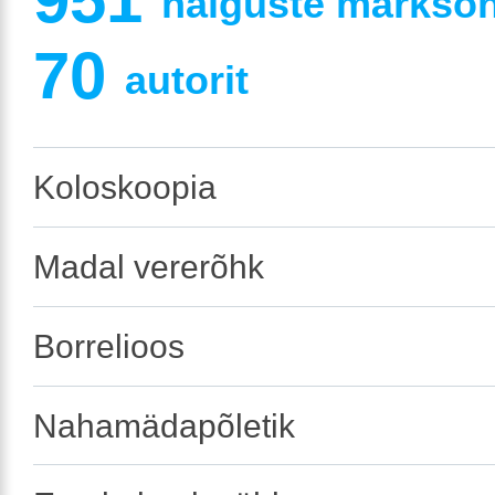
haiguste märksõna
70
autorit
Koloskoopia
Madal vererõhk
Borrelioos
Nahamädapõletik