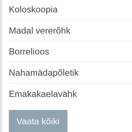
Koloskoopia
Madal vererõhk
Borrelioos
Nahamädapõletik
Emakakaelavähk
Vaata kõiki