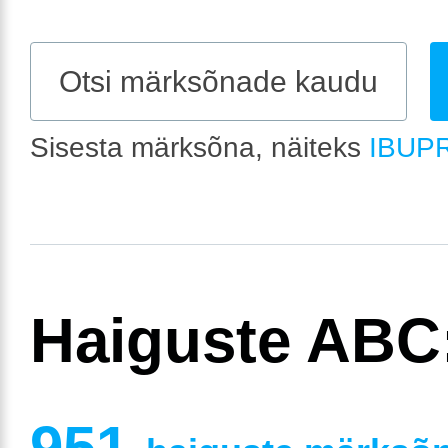
Sisesta märksõna, näiteks
IBUP
Haiguste ABC
951