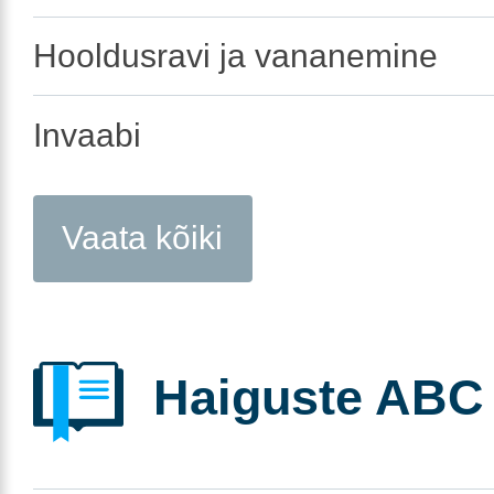
Hooldusravi ja vananemine
Invaabi
Vaata kõiki
Haiguste ABC