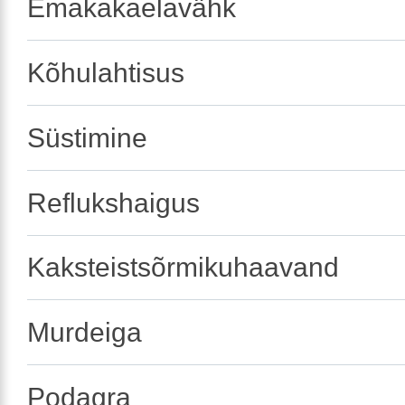
Emakakaelavähk
Kõhulahtisus
Süstimine
Reflukshaigus
Kaksteistsõrmikuhaavand
Murdeiga
Podagra