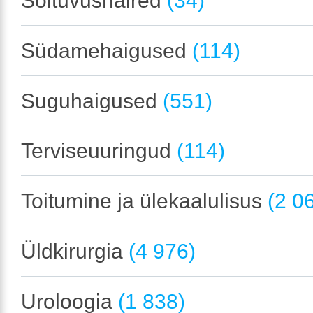
Sõltuvushäired
(34)
Südamehaigused
(114)
Suguhaigused
(551)
Terviseuuringud
(114)
Toitumine ja ülekaalulisus
(2 0
Üldkirurgia
(4 976)
Uroloogia
(1 838)