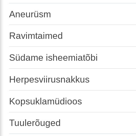
Aneurüsm
Ravimtaimed
Südame isheemiatõbi
Herpesviirusnakkus
Kopsuklamüdioos
Tuulerõuged