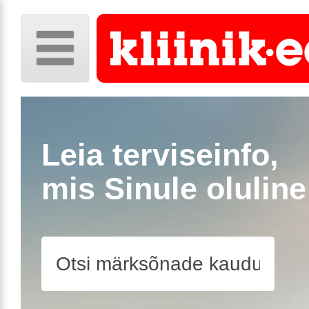
Leia terviseinfo,
mis Sinule oluline