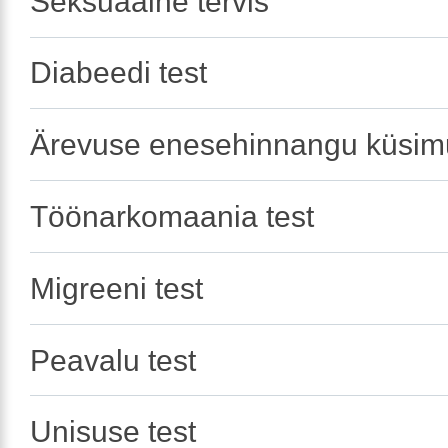
Seksuaalne tervis
Diabeedi test
Ärevuse enesehinnangu küsimu
Töönarkomaania test
Migreeni test
Peavalu test
Unisuse test