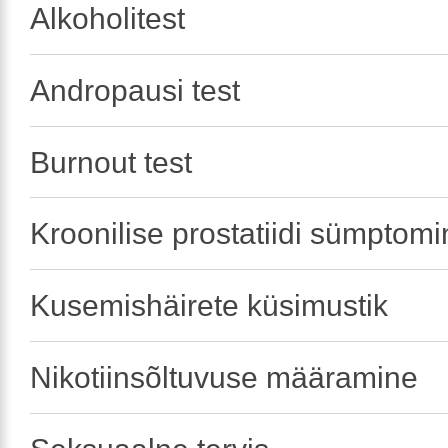
Alkoholitest
Andropausi test
Burnout test
Kroonilise prostatiidi sümptom
Kusemishäirete küsimustik
Nikotiinsõltuvuse määramine