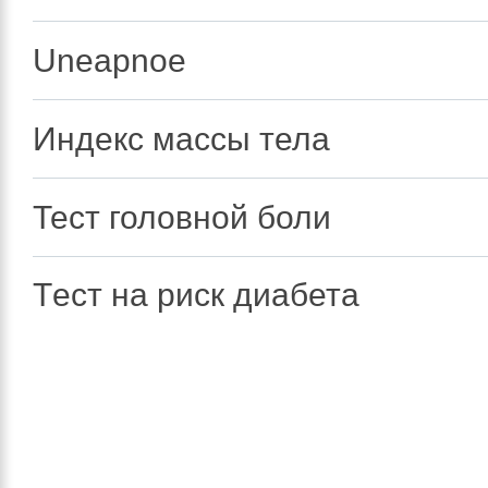
Uneapnoe
Индекс массы тела
Тест головной боли
Tест на риск диабета