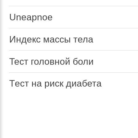
Uneapnoe
Индекс массы тела
Тест головной боли
Tест на риск диабета