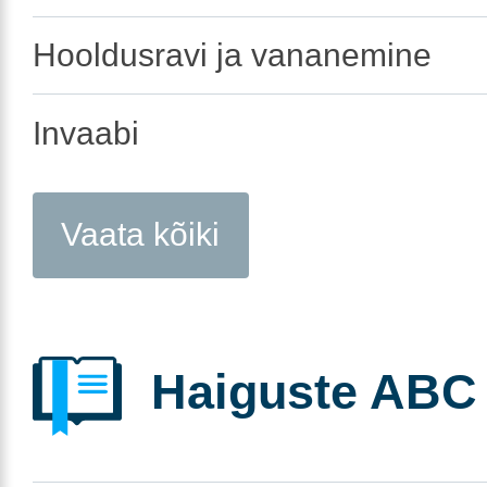
Hooldusravi ja vananemine
Invaabi
Vaata kõiki
Haiguste ABC