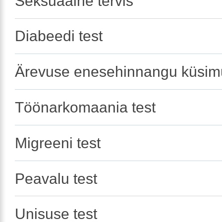
Seksuaalne tervis
Diabeedi test
Ärevuse enesehinnangu küsimu
Töönarkomaania test
Migreeni test
Peavalu test
Unisuse test