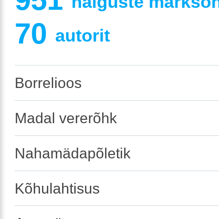
haiguste märksõna
70
autorit
Borrelioos
Madal vererõhk
Nahamädapõletik
Kõhulahtisus