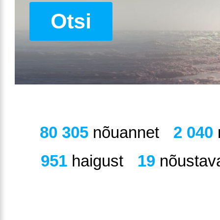
Otsi
80 305
nõuannet
2 040
951
haigust
19
nõustava