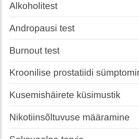
Alkoholitest
Andropausi test
Burnout test
Kroonilise prostatiidi sümptom
Kusemishäirete küsimustik
Nikotiinsõltuvuse määramine