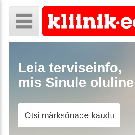
Leia terviseinfo,
mis Sinule oluline