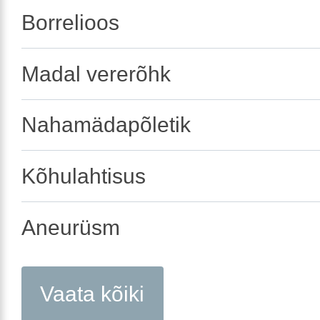
Borrelioos
Madal vererõhk
Nahamädapõletik
Kõhulahtisus
Aneurüsm
Vaata kõiki