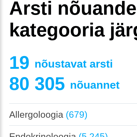
Arsti nõuand
kategooria jär
19
nõustavat arsti
80 305
nõuannet
Allergoloogia
(679)
Endokrinoloogia
(5 245)