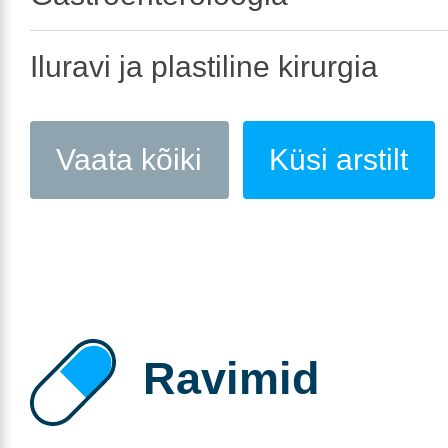
Iluravi ja plastiline kirurgia
Vaata kõiki
Küsi arstilt
Ravimid