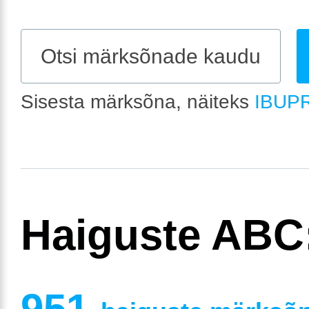
Sisesta märksõna, näiteks
IBUP
Haiguste ABC
951