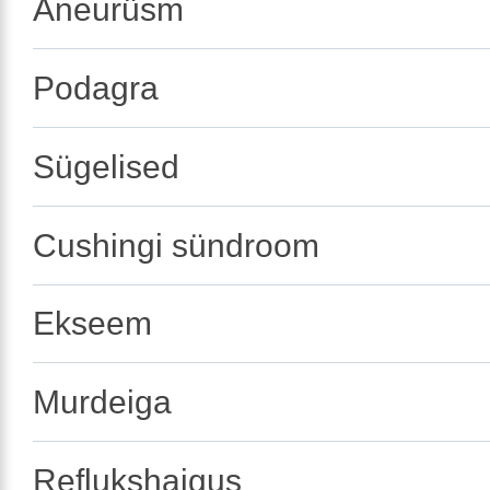
Aneurüsm
Podagra
Sügelised
Cushingi sündroom
Ekseem
Murdeiga
Reflukshaigus