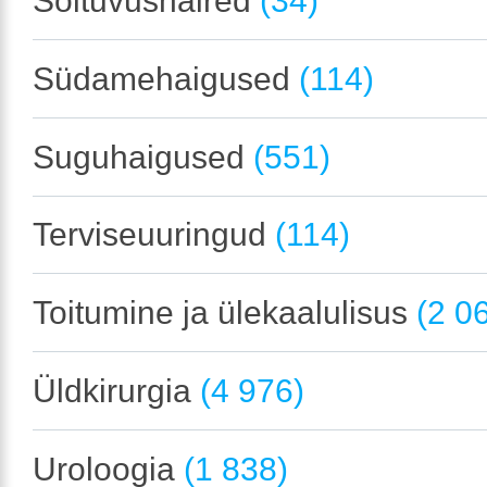
Sõltuvushäired
(34)
Südamehaigused
(114)
Suguhaigused
(551)
Terviseuuringud
(114)
Toitumine ja ülekaalulisus
(2 0
Üldkirurgia
(4 976)
Uroloogia
(1 838)