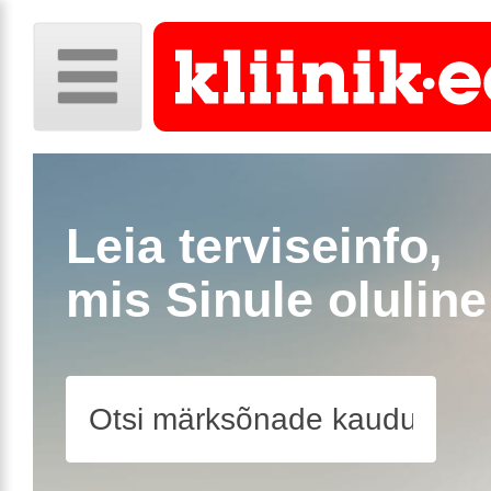
Leia terviseinfo,
mis Sinule oluline