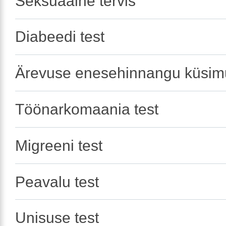
Seksuaalne tervis
Diabeedi test
Ärevuse enesehinnangu küsimu
Töönarkomaania test
Migreeni test
Peavalu test
Unisuse test