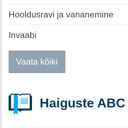
Hooldusravi ja vananemine
Invaabi
Vaata kõiki
Haiguste ABC