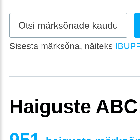
Sisesta märksõna, näiteks
IBUP
Haiguste ABC
951