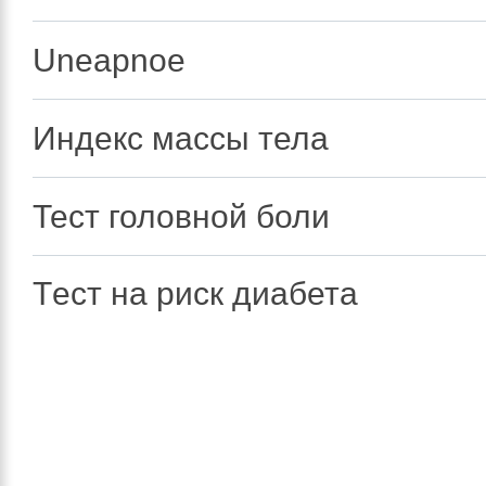
Uneapnoe
Индекс массы тела
Тест головной боли
Tест на риск диабета