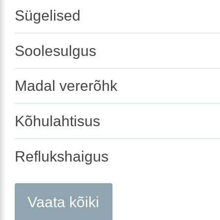
Sügelised
Soolesulgus
Madal vererõhk
Kõhulahtisus
Reflukshaigus
Vaata kõiki