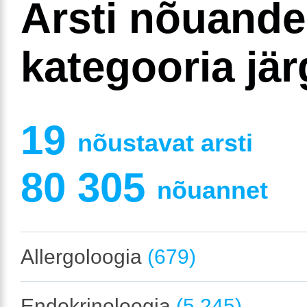
Arsti nõuand
kategooria jär
19
nõustavat arsti
80 305
nõuannet
Allergoloogia
(679)
Endokrinoloogia
(5 245)