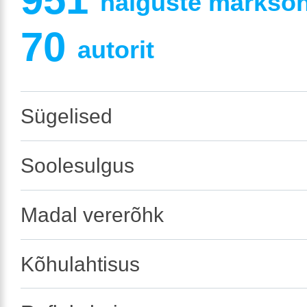
haiguste märksõna
70
autorit
Sügelised
Soolesulgus
Madal vererõhk
Kõhulahtisus