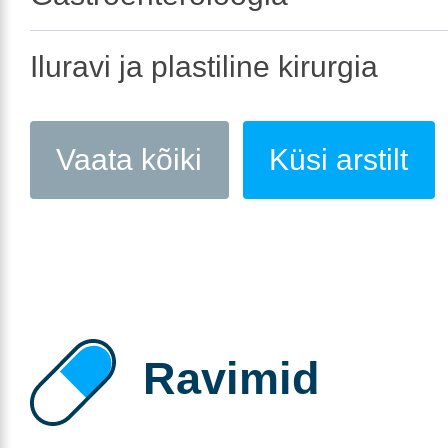
Iluravi ja plastiline kirurgia
Vaata kõiki
Küsi arstilt
Ravimid