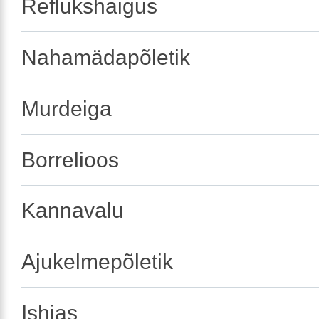
Reflukshaigus
Nahamädapõletik
Murdeiga
Borrelioos
Kannavalu
Ajukelmepõletik
Ishias