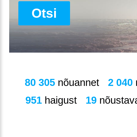
Otsi
80 305
nõuannet
2 040
951
haigust
19
nõustava