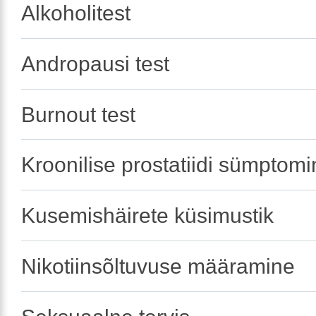
Alkoholitest
Andropausi test
Burnout test
Kroonilise prostatiidi sümptom
Kusemishäirete küsimustik
Nikotiinsõltuvuse määramine