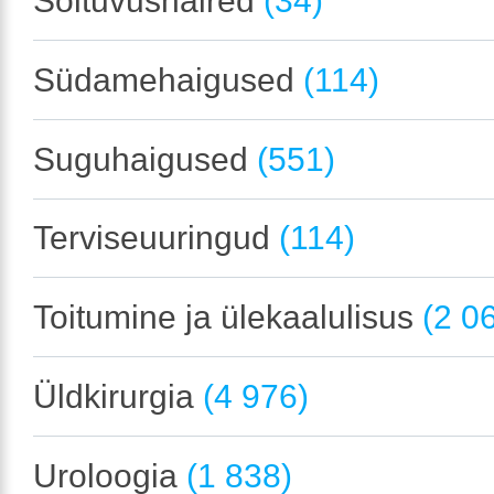
Sõltuvushäired
(34)
Südamehaigused
(114)
Suguhaigused
(551)
Terviseuuringud
(114)
Toitumine ja ülekaalulisus
(2 0
Üldkirurgia
(4 976)
Uroloogia
(1 838)