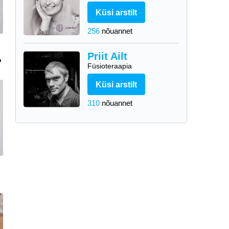
Küsi arstilt
256
nõuannet
Priit Ailt
?
Füsioteraapia
Küsi arstilt
310
nõuannet