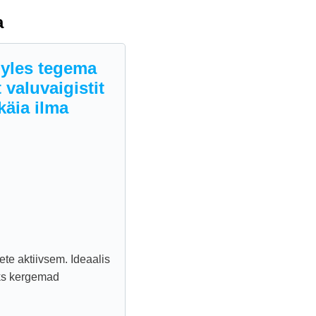
a
 yles tegema
 valuvaigistit
käia ilma
te aktiivsem. Ideaalis
aks kergemad