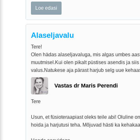
Loe edasi
Alaseljavalu
Tere!
Olen hädas alaseljavaluga, mis algas umbes aas
muutmisel.Kui olen pikalt püstises asendis ja siis
valus.Natukese aja pärast harjub selg uue kehaas
Vastas dr Maris Perendi
Tere
Usun, et füsioteraapiast oleks teile abi! Oluline o
hoida ja harjutusi teha. Mõjuvad hästi ka kehakaa