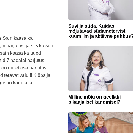
Suvi ja süda. Kuidas
mõjutavad südametervist
kuum ilm ja aktiivne puhkus
ne.Sain kaasa ka
 harjutusi ja siis kutsuti
a sain kaasa ka uued
id.7 nädalal harjutusi
n nii ,et osa harjutusi
 teravat valu!!! Klõps ja
ngetan käed alla.
Milline mõju on geellaki
pikaajalisel kandmisel?