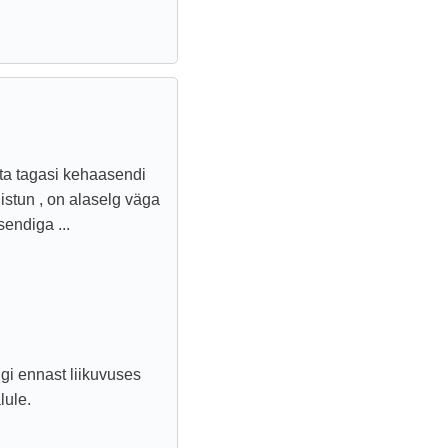
ta tagasi kehaasendi
 istun , on alaselg väga
endiga ...
ngi ennast liikuvuses
lule.