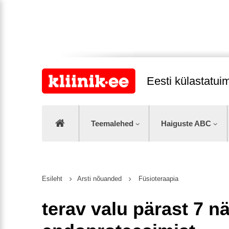
Eesti külastatu
Teemalehed
Haiguste ABC
Esileht
Arsti nõuanded
Füsioteraapia
terav valu pärast 7 nä