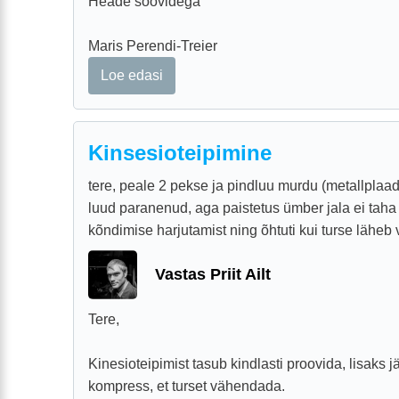
Heade soovidega
Maris Perendi-Treier
Loe edasi
Kinsesioteipimine
tere, peale 2 pekse ja pindluu murdu (metallplaad
luud paranenud, aga paistetus ümber jala ei taha
kõndimise harjutamist ning õhtuti kui turse läheb 
Vastas Priit Ailt
Tere,
Kinesioteipimist tasub kindlasti proovida, lisaks j
kompress, et turset vähendada.