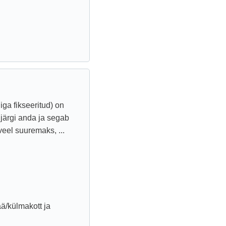
iga fikseeritud) on
 järgi anda ja segab
veel suuremaks, ...
ää/külmakott ja