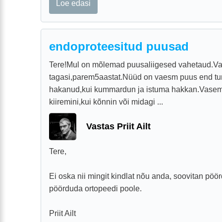
Loe edasi
endoproteesitud puusad
Tere!Mul on mõlemad puusaliigesed vahetaud.V
tagasi,parem5aastat.Nüüd on vaesm puus end t
hakanud,kui kummardun ja istuma hakkan.Vasem
kiiremini,kui kõnnin või midagi ...
Vastas Priit Ailt
Tere,
Ei oska nii mingit kindlat nõu anda, soovitan pöör
pöörduda ortopeedi poole.
Priit Ailt