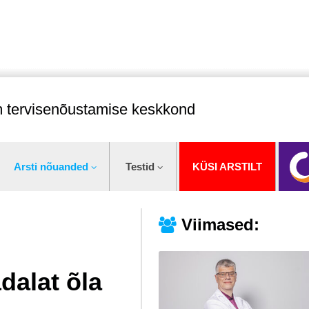
im tervisenõustamise keskkond
Arsti nõuanded
Testid
KÜSI ARSTILT
Viimased:
dalat õla