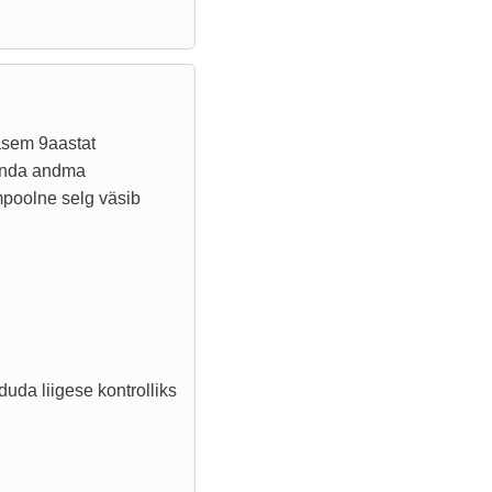
asem 9aastat
unda andma
poolne selg väsib
duda liigese kontrolliks