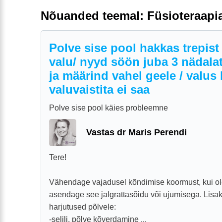
Nõuanded teemal: Füsioteraapi
Polve sise pool hakkas trepist
valu/ nyyd söön juba 3 nädalat
ja määrind vahel geele / valus 
valuvaistita ei saa
Polve sise pool käies probleemne
Vastas dr Maris Perendi
Tere!
Vähendage vajadusel kõndimise koormust, kui ole
asendage see jalgrattasõidu või ujumisega. Lis
harjutused põlvele:
-selili, põlve kõverdamine ...