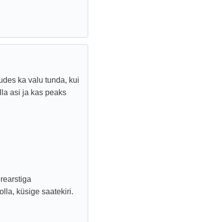
sudes ka valu tunda, kui
lla asi ja kas peaks
erearstiga
olla, küsige saatekiri.