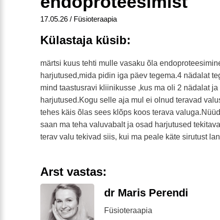
endoproteesimist
17.05.26 / Füsioteraapia
Külastaja küsib:
märtsi kuus tehti mulle vasaku õla endoproteesimi
harjutused,mida pidin iga päev tegema.4 nädalat tegin
mind taastusravi kliinikusse ,kus ma oli 2 nädalat j
harjutused.Kogu selle aja mul ei olnud teravad valus
tehes käis õlas sees klõps koos terava valuga.Nüüd o
saan ma teha valuvabalt ja osad harjutused tekitavad
terav valu tekivad siis, kui ma peale käte sirutust la
Arst vastas:
dr Maris Perendi
Füsioteraapia