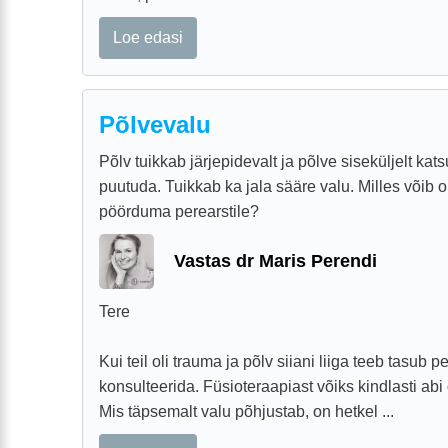
Loe edasi
Põlvevalu
Põlv tuikkab järjepidevalt ja põlve siseküljelt kat
puutuda. Tuikkab ka jala sääre valu. Milles võib o
pöörduma perearstile?
Vastas dr Maris Perendi
Tere
Kui teil oli trauma ja põlv siiani liiga teeb tasub p
konsulteerida. Füsioteraapiast võiks kindlasti abi 
Mis täpsemalt valu põhjustab, on hetkel ...