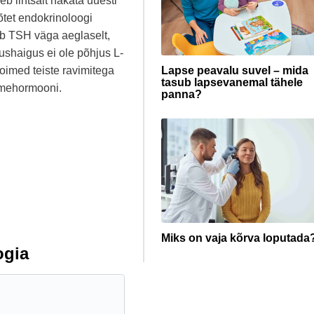
eb lihtsalt hakata uuesti
mõtet endokrinoloogi
eb TSH väga aeglaselt,
rushaigus ei ole põhjus L-
toimed teiste ravimitega
Lapse peavalu suvel – mida
tasub lapsevanemal tähele
ärmehormooni.
panna?
Miks on vaja kõrva loputada
ogia