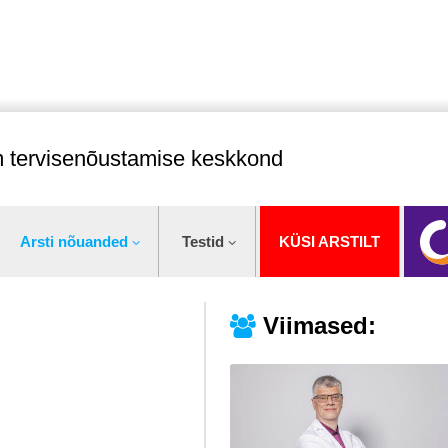
im tervisenõustamise keskkond
Arsti nõuanded
Testid
KÜSI ARSTILT
Viimased: