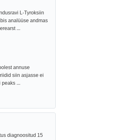
endusravi L-Tyroksiin
abis analüüse andmas
rearst ...
oolest annuse
iidid siin asjasse ei
 peaks ...
itus diagnoositud 15