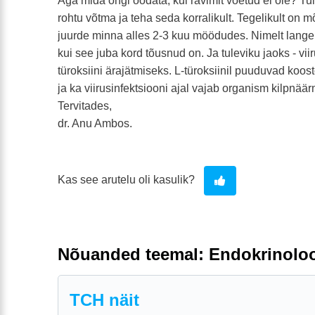
Aga mida ongi oodata, kui ravimit võetud ei ole? Tul
rohtu võtma ja teha seda korralikult. Tegelikult on 
juurde minna alles 2-3 kuu möödudes. Nimelt lang
kui see juba kord tõusnud on. Ja tuleviku jaoks - vii
türoksiini ärajätmiseks. L-türoksiinil puuduvad koos
ja ka viirusinfektsiooni ajal vajab organism kilpnä
Tervitades,
dr. Anu Ambos.
Kas see arutelu oli kasulik?
Nõuanded teemal: Endokrinolo
TCH näit