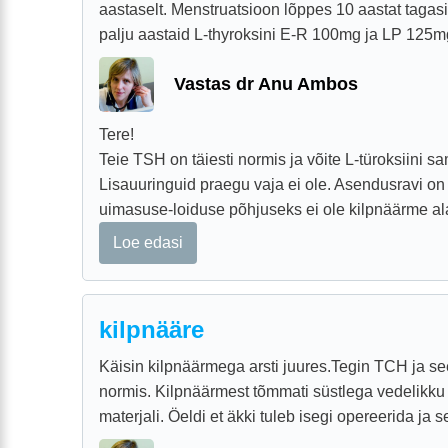
aastaselt. Menstruatsioon lõppes 10 aastat tagasi
palju aastaid L-thyroksini E-R 100mg ja LP 125mg.
Vastas dr Anu Ambos
Tere!
Teie TSH on täiesti normis ja võite L-türoksiini 
Lisauuringuid praegu vaja ei ole. Asendusravi on 
uimasuse-loiduse põhjuseks ei ole kilpnäärme alat
Loe edasi
kilpnääre
Käisin kilpnäärmega arsti juures.Tegin TCH ja see 
normis. Kilpnäärmest tõmmati süstlega vedelikku 
materjali. Öeldi et äkki tuleb isegi opereerida ja se