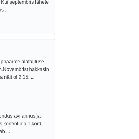
 Kui septembris lähete
s ...
ilpnäärme alatalituse
am.Novembrist hakkasin
näit oli2,15. ...
endusravi annus ja
s kontrollida 1 kord
b ...