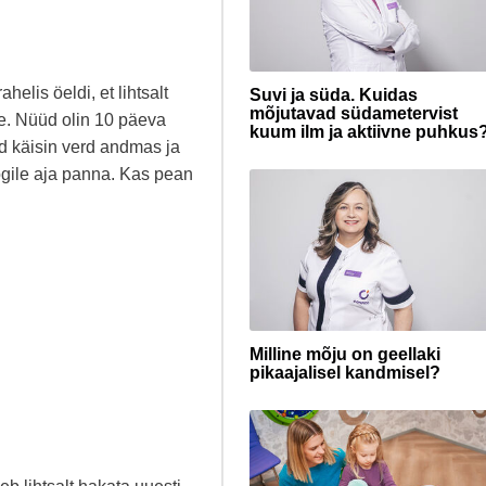
helis öeldi, et lihtsalt
Suvi ja süda. Kuidas
mõjutavad südametervist
se. Nüüd olin 10 päeva
kuum ilm ja aktiivne puhkus
üd käisin verd andmas ja
loogile aja panna. Kas pean
Milline mõju on geellaki
pikaajalisel kandmisel?