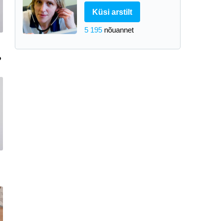
Küsi arstilt
5 195
nõuannet
?