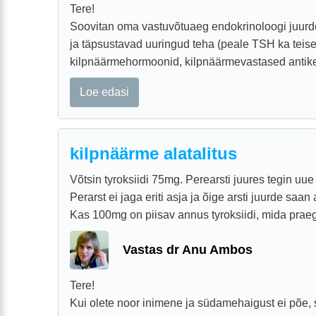
Tere!
Soovitan oma vastuvõtuaeg endokrinoloogi juurde
ja täpsustavad uuringud teha (peale TSH ka teis
kilpnäärmehormoonid, kilpnäärmevastased antikeha
Loe edasi
kilpnäärme alatalitus
Võtsin tyroksiidi 75mg. Perearsti juures tegin uue
Perarst ei jaga eriti asja ja õige arsti juurde saan
Kas 100mg on piisav annus tyroksiidi, mida praegu
Vastas dr Anu Ambos
Tere!
Kui olete noor inimene ja südamehaigust ei põe, 