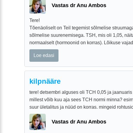
Vastas dr Anu Ambos
Tere!
Tõenäoliselt on Teil tegemist sõlmelise struumaga
sõlmelise suurenemisega. TSH, mis oli 1,05, näitas
normaalselt (hormoonid on korras). Lõikuse vajad
Loe edasi
kilpnääre
tere! detsembri alguses oli TCH 0,05 ja jaanuaris
millest võib kuu aja sees TCH normi minna? esimen
suur ületalitus ja nüüd on korras. mingeid rohtusid
Vastas dr Anu Ambos