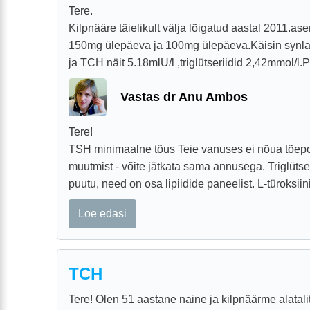
Tere.
Kilpnääre täielikult välja lõigatud aastal 2011.as
150mg ülepäeva ja 100mg ülepäeva.Käisin synl
ja TCH näit 5.18mlU/l ,triglütseriidid 2,42mmol/l.Pe
Vastas dr Anu Ambos
Tere!
TSH minimaalne tõus Teie vanuses ei nõua tõep
muutmist - võite jätkata sama annusega. Triglütser
puutu, need on osa lipiidide paneelist. L-türoksiini
Loe edasi
TCH
Tere! Olen 51 aastane naine ja kilpnäärme alatal