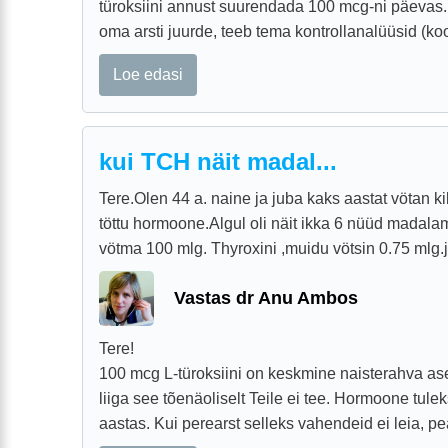
türoksiini annust suurendada 100 mcg-ni päevas.
oma arsti juurde, teeb tema kontrollanalüüsid (koo
Loe edasi
kui TCH näit madal...
Tere.Olen 44 a. naine ja juba kaks aastat vötan k
töttu hormoone.Algul oli näit ikka 6 nüüd madal
vötma 100 mlg. Thyroxini ,muidu vötsin 0.75 mlg.ja 
Vastas dr Anu Ambos
Tere!
100 mcg L-türoksiini on keskmine naisterahva as
liiga see tõenäoliselt Teile ei tee. Hormoone tulek
aastas. Kui perearst selleks vahendeid ei leia, pea