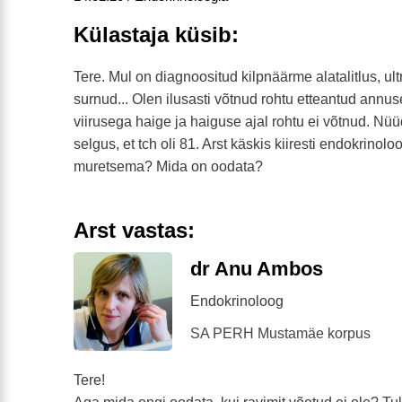
Külastaja küsib:
Tere. Mul on diagnoositud kilpnäärme alatalitlus, ultra
surnud... Olen ilusasti võtnud rohtu etteantud annu
viirusega haige ja haiguse ajal rohtu ei võtnud. Nü
selgus, et tch oli 81. Arst käskis kiiresti endokrino
muretsema? Mida on oodata?
Arst vastas:
dr Anu Ambos
Endokrinoloog
SA PERH Mustamäe korpus
Tere!