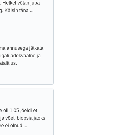
. Hetkel võtan juba
 Käisin täna ...
sama annusega jätkata.
igati adekvaatne ja
alitlus.
oli 1,05 ,öeldi et
ja võeti biopsia jaoks
e ei olnud ...