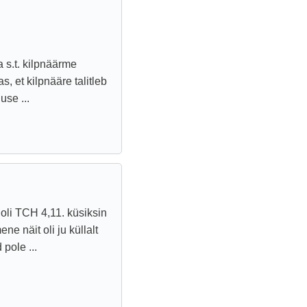
 s.t. kilpnäärme
, et kilpnääre talitleb
use ...
 oli TCH 4,11. küsiksin
e näit oli ju küllalt
 pole ...