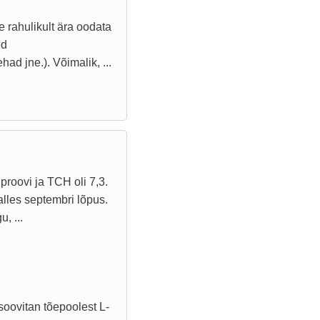
 rahulikult ära oodata
ed
d jne.). Võimalik, ...
 proovi ja TCH oli 7,3.
 alles septembri lõpus.
, ...
soovitan tõepoolest L-