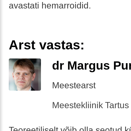
avastati hemarroidid.
Arst vastas:
dr Margus Pu
Meestearst
Meestekliinik Tartus 
Teoreetiliselt võib olla seotud kü