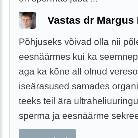
Vastas dr Margus
Põhjuseks võivad olla nii põl
eesnäärmes kui ka seemnep
aga ka kõne all olnud veres
iseärasused samades organi
teeks teil ära ultraheliuuring
sperma ja eesnäärme sekreed