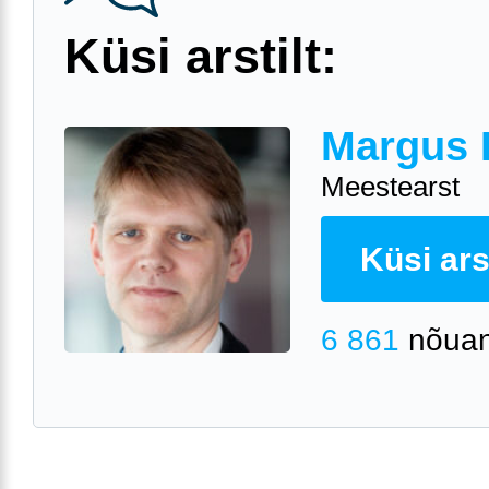
Küsi arstilt:
Margus 
Meestearst
Küsi arst
6 861
nõuan