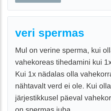
veri spermas
Mul on verine sperma, kui ol
vahekoreas tihedamini kui 1
Kui 1x nädalas olla vahekorra
nähtavalt verd ei ole. Kui olla
järjestikkusel päeval vahekorr
on spermas juba ...