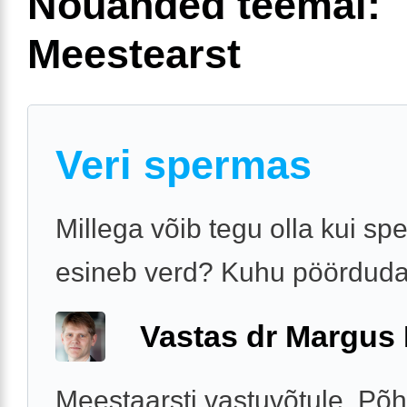
Nõuanded teemal:
Meestearst
Veri spermas
Millega võib tegu olla kui s
esineb verd? Kuhu pöördud
Vastas dr Margus
Meestaarsti vastuvõtule. Põh