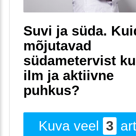
Suvi ja süda. Ku
mõjutavad
südametervist k
ilm ja aktiivne
puhkus?
Kuva veel
3
art