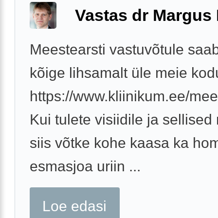
Vastas dr Margus
Meestearsti vastuvõtule saab
kõige lihsamalt üle meie kod
https://www.kliinikum.ee/mees
Kui tulete visiidile ja sellise
siis võtke kohe kaasa ka h
esmasjoa uriin ...
Loe edasi