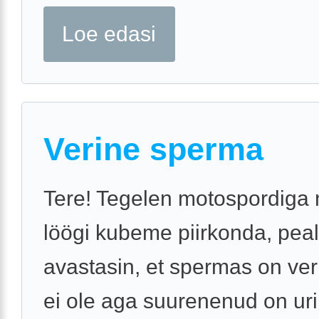
Loe edasi
Verine sperma
Tere! Tegelen motospordiga 
löögi kubeme piirkonda, pea
avastasin, et spermas on veri
ei ole aga suurenenud on ur