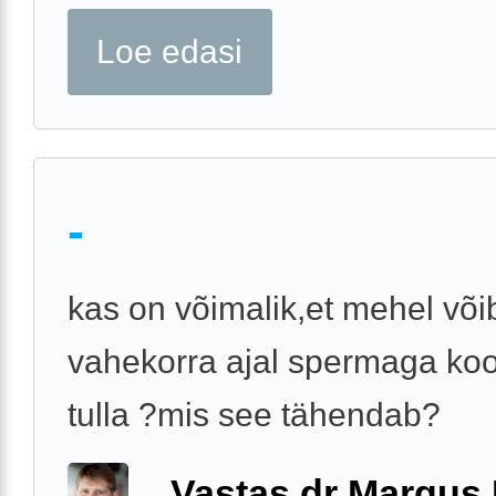
Loe edasi
-
kas on võimalik,et mehel või
vahekorra ajal spermaga koo
tulla ?mis see tähendab?
Vastas dr Margus