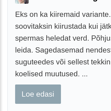
Eks on ka kiiremaid variante.
soovitaksin kiirustada kui jät
spermas heledat verd. Põhju
leida. Sagedasemad nendest
suguteedes või sellest tekki
koelised muutused. ...
Loe edasi