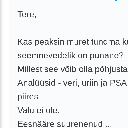
Tere,
Kas peaksin muret tundma k
seemnevedelik on punane?
Millest see võib olla põhjust
Analüüsid - veri, uriin ja PS
piires.
Valu ei ole.
Eesnääre suurenenud ...