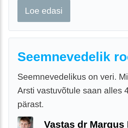
Loe edasi
Seemnevedelik r
Seemnevedelikus on veri. M
Arsti vastuvõtule saan alles 
pärast.
Vastas dr Margus