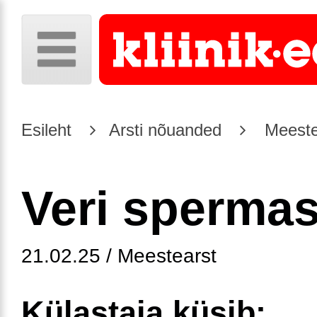
Esileht
Arsti nõuanded
Meeste
Veri sperma
21.02.25 / Meestearst
Külastaja küsib: