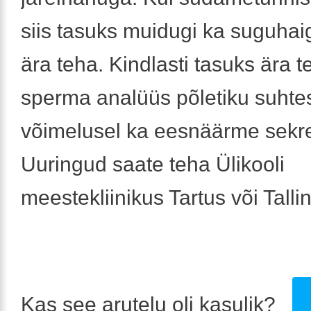
siis tasuks muidugi ka suguhaig
ära teha. Kindlasti tasuks ära 
sperma analüüs põletiku suhtes
võimelusel ka eesnäärme sekre
Uuringud saate teha Ülikooli
meestekliinikus Tartus või Talli
Kas see arutelu oli kasulik?