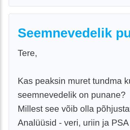
Seemnevedelik p
Tere,
Kas peaksin muret tundma k
seemnevedelik on punane?
Millest see võib olla põhjust
Analüüsid - veri, uriin ja PS