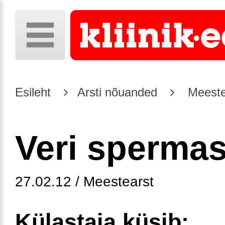
Esileht
Arsti nõuanded
Meeste
Veri sperma
27.02.12 / Meestearst
Külastaja küsib: