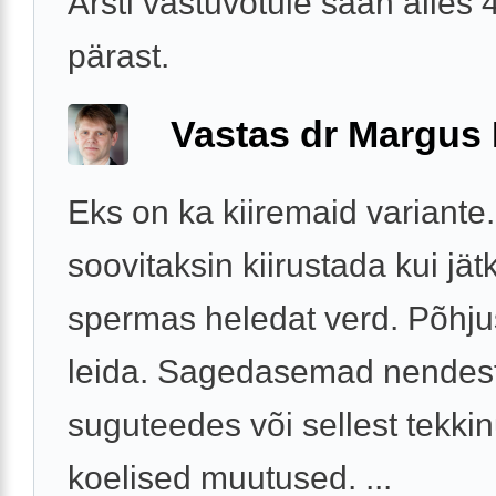
Arsti vastuvõtule saan alles 
pärast.
Vastas dr Margus
Eks on ka kiiremaid variante.
soovitaksin kiirustada kui jät
spermas heledat verd. Põhju
leida. Sagedasemad nendest
suguteedes või sellest tekki
koelised muutused. ...