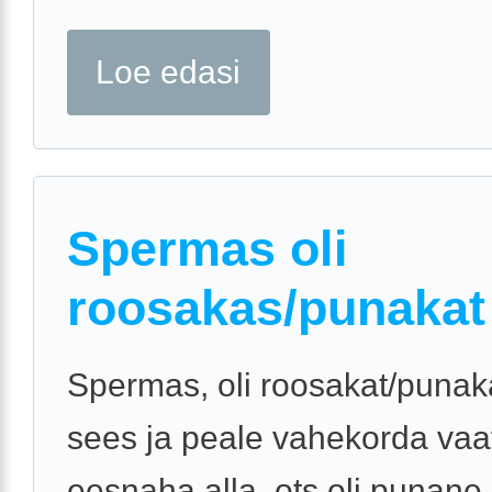
Loe edasi
Spermas oli
roosakas/punakat
Spermas, oli roosakat/punaka
sees ja peale vahekorda vaa
eesnaha alla, ots oli punane 