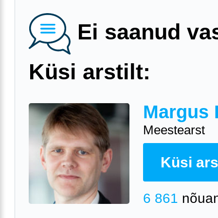
Ei saanud va
Küsi arstilt:
Margus 
Meestearst
Küsi arst
6 861
nõuan