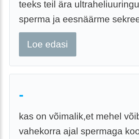
teeks teil ära ultraheliuuring
sperma ja eesnäärme sekreed
Loe edasi
-
kas on võimalik,et mehel või
vahekorra ajal spermaga koo