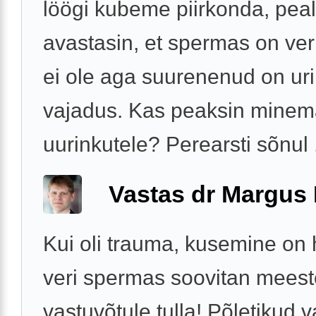
löögi kubeme piirkonda, pea
avastasin, et spermas on veri
ei ole aga suurenenud on ur
vajadus. Kas peaksin mine
uurinkutele? Perearsti sõnul .
Vastas dr Margus
Kui oli trauma, kusemine on h
veri spermas soovitan meest
vastuvõtule tulla! Põletikud v