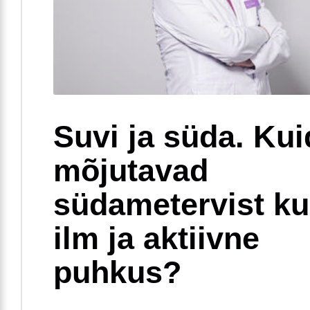
Suvi ja süda. Ku
mõjutavad
südametervist k
ilm ja aktiivne
puhkus?