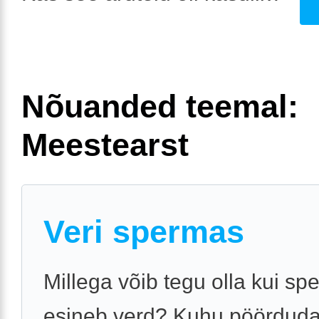
Nõuanded teemal:
Meestearst
Veri spermas
Millega võib tegu olla kui s
esineb verd? Kuhu pöördud