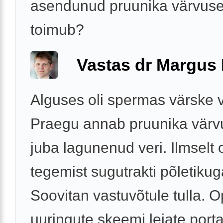
asendunud pruunika värvuse
toimub?
Vastas dr Margus
Alguses oli spermas värske v
Praegu annab pruunika värv
juba lagunenud veri. Ilmselt 
tegemist sugutrakti põletikug
Soovitan vastuvõtule tulla. 
uuringute skeemi leiate portaa