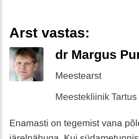
Arst vastas:
dr Margus Pu
Meestearst
Meestekliinik Tartus 
Enamasti on tegemist vana põl
järelnähuga. Kui südametunnis