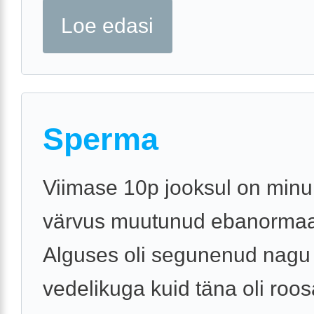
Loe edasi
Sperma
Viimase 10p jooksul on min
värvus muutunud ebanormaa
Alguses oli segunenud nagu
vedelikuga kuid täna oli roos