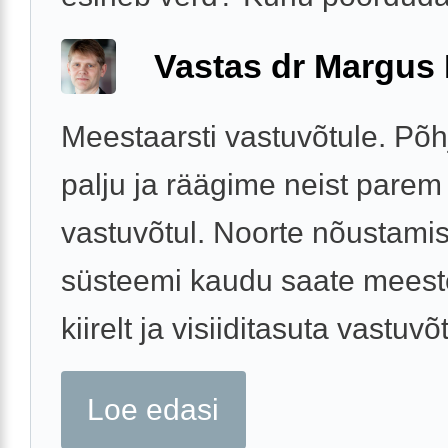
Vastas dr Margus
Meestaarsti vastuvõtule. Põh
palju ja räägime neist parem
vastuvõtul. Noorte nõustami
süsteemi kaudu saate meeste
kiirelt ja visiiditasuta vastuvõ
Loe edasi