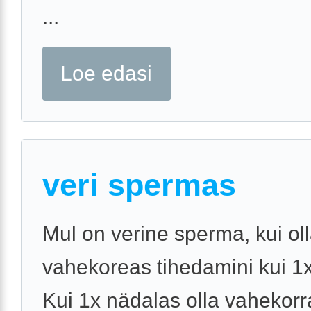
...
Loe edasi
veri spermas
Mul on verine sperma, kui ol
vahekoreas tihedamini kui 1
Kui 1x nädalas olla vahekorra