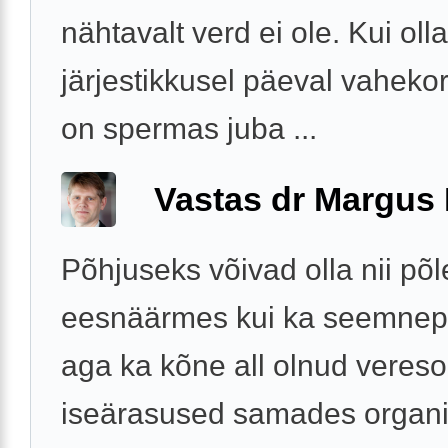
nähtavalt verd ei ole. Kui olla
järjestikkusel päeval vahekorr
on spermas juba ...
Vastas dr Margus
Põhjuseks võivad olla nii põl
eesnäärmes kui ka seemnep
aga ka kõne all olnud veres
iseärasused samades organi