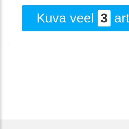
Kuva veel
3
art