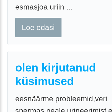
esmasjoa uriin ...
Loe edasi
olen kirjutanud
küsimused
eesnäärme probleemid,veri
spermas,peale urineerimist e