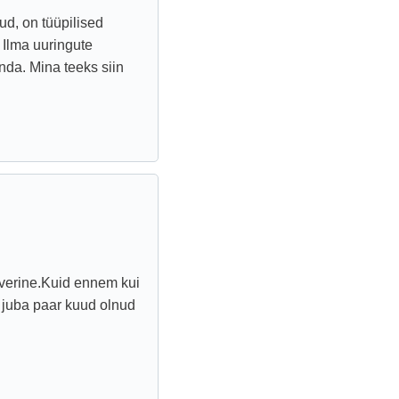
ud, on tüüpilised
 Ilma uuringute
da. Mina teeks siin
 verine.Kuid ennem kui
n juba paar kuud olnud