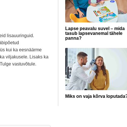
Lapse peavalu suvel – mida
tasub lapsevanemal tähele
id lisauuringuid.
panna?
läbipõetud
üüs kui ka eesnäärme
a viljakusele. Lisaks ka
Tulge vastuvõtule.
Miks on vaja kõrva loputada