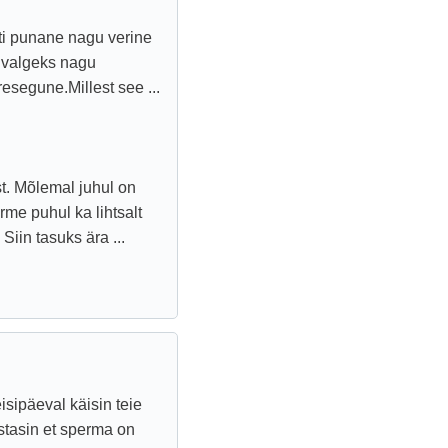
sti punane nagu verine
 valgeks nagu
esegune.Millest see ...
t. Mõlemal juhul on
me puhul ka lihtsalt
Siin tasuks ära ...
sipäeval käisin teie
stasin et sperma on