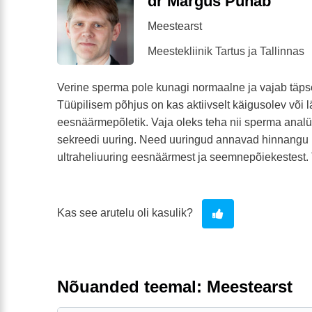
dr Margus Punab
Meestearst
Meestekliinik Tartus ja Tallinnas
Verine sperma pole kunagi normaalne ja vajab täpse
Tüüpilisem põhjus on kas aktiivselt käigusolev või 
eesnäärmepõletik. Vaja oleks teha nii sperma anal
sekreedi uuring. Need uuringud annavad hinnangu k
ultraheliuuring eesnäärmest ja seemnepõiekestest. 
Kas see arutelu oli kasulik?
Nõuanded teemal: Meestearst