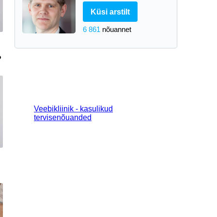
Küsi arstilt
6 861
nõuannet
?
Veebikliinik - kasulikud
tervisenõuanded