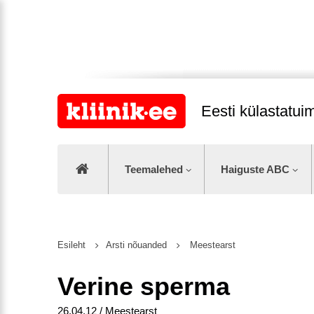
Eesti külastatu
Teemalehed
Haiguste ABC
Esileht
Arsti nõuanded
Meestearst
Verine sperma
26.04.12 / Meestearst