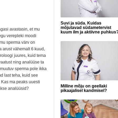
Suvi ja süda. Kuidas
mõjutavad südametervist
gasi avastasin, et mu
kuum ilm ja aktiivne puhkus
aegu verepleki moodi
et mu sperma värv on
ma arust vähemalt 6 kuud,
uroloogi juures, kuid tema
ivaatust ning analüüse ta
ks muutuv sperma pole ikka
 last teha, kuid see
? Kas ma peaks uuesti
Milline mõju on geellaki
akse analüüsid?
pikaajalisel kandmisel?