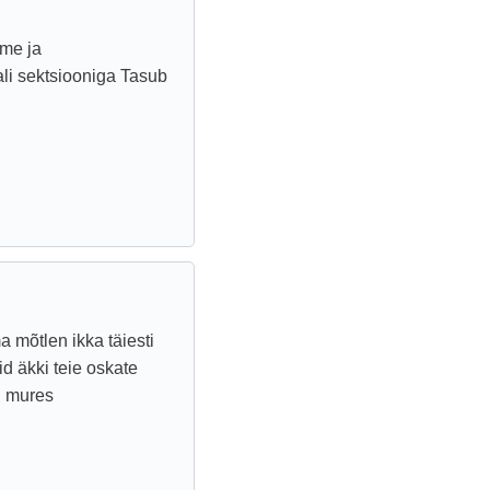
rme ja
ali sektsiooniga Tasub
 mõtlen ikka täiesti
uid äkki teie oskate
n mures