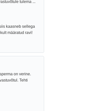
astuvõtule tulema ...
siis kaasneb sellega
kult määratud ravi!
 sperma on verine.
vastuvõtul. Tehti