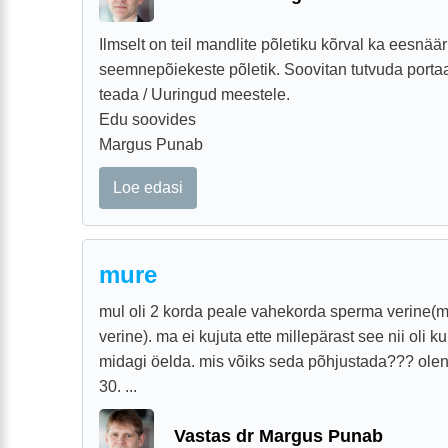
Ilmselt on teil mandlite põletiku kõrval ka eesnää
seemnepõiekeste põletik. Soovitan tutvuda porta
teada / Uuringud meestele.
Edu soovides
Margus Punab
Loe edasi
mure
mul oli 2 korda peale vahekorda sperma verine(ma
verine). ma ei kujuta ette millepärast see nii oli k
midagi öelda. mis võiks seda põhjustada??? ole
30. ...
Vastas dr Margus Punab