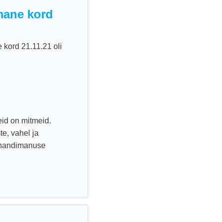
mane kord
 kord 21.11.21 oli
id on mitmeid.
e, vahel ja
unandimanuse