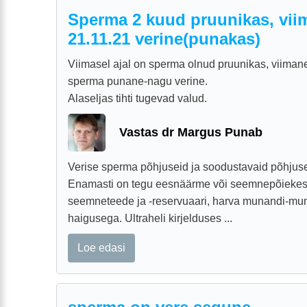
Sperma 2 kuud pruunikas, vii
21.11.21 verine(punakas)
Viimasel ajal on sperma olnud pruunikas, viimane
sperma punane-nagu verine.
Alaseljas tihti tugevad valud.
Vastas dr Margus Punab
Verise sperma põhjuseid ja soodustavaid põhjuse
Enamasti on tegu eesnäärme või seemnepõiekest
seemneteede ja -reservuaari, harva munandi-m
haigusega. Ultraheli kirjelduses ...
Loe edasi