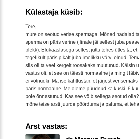
Külastaja küsib:
Tere,
mure on seotud verise spermaga. Mõned nädalad ta
sperma on päris verine ( linale jäi sellest juba pea
plekk). Elukaaslasega sellest juttu tehes ütles ta, 
tegelikult päris pikalt juba imelikku värvi olnud. Te
siis oli ta veel kergelt roosakaks muutunud. Käisin 
vastus oli, et see on täiesti normaalne ja mingit läb
ei võtnudki. Ma ise kahtlustan, et järjest verisema
päris normaalne. Me oleme püüdnud ka kuskil 8 kuud
pole õnnestunud. Kas see võib sellega seotud olla
mõne teise arsti juurde pöörduma ja paluma, et teh
Arst vastas: