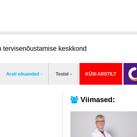
im tervisenõustamise keskkond
Arsti nõuanded
Testid
KÜSI ARSTILT
Viimased: