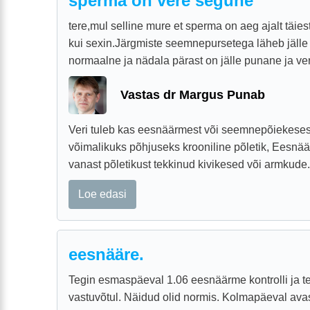
sperma on vere segune
tere,mul selline mure et sperma on aeg ajalt täie
kui sexin.Järgmiste seemnepursetega läheb jälle
normaalne ja nädala pärast on jälle punane ja ver
Vastas dr Margus Punab
Veri tuleb kas eesnäärmest või seemnepõiekeses
võimalikuks põhjuseks krooniline põletik, Eesnäär
vanast põletikust tekkinud kivikesed või armkude. 
Loe edasi
eesnääre.
Tegin esmaspäeval 1.06 eesnäärme kontrolli ja tei
vastuvõtul. Näidud olid normis. Kolmapäeval ava