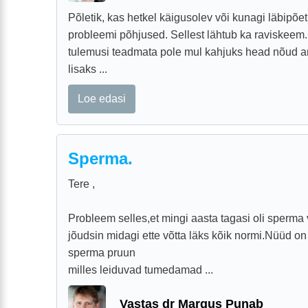
Põletik, kas hetkel käigusolev või kunagi läbipõet
probleemi põhjused. Sellest lähtub ka raviskeem.
tulemusi teadmata pole mul kahjuks head nõud an
lisaks ...
Loe edasi
Sperma.
Tere ,
Probleem selles,et mingi aasta tagasi oli sperma
jõudsin midagi ette võtta läks kõik normi.Nüüd o
sperma pruun
milles leiduvad tumedamad ...
Vastas dr Margus Punab