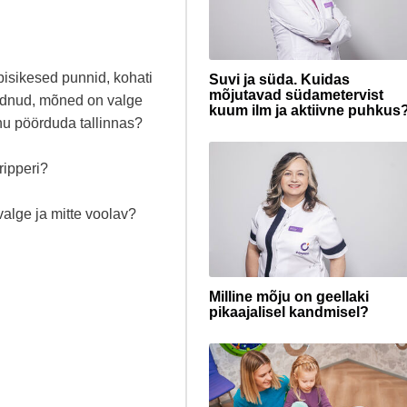
pisikesed punnid, kohati
Suvi ja süda. Kuidas
mõjutavad südametervist
andnud, mõned on valge
kuum ilm ja aktiivne puhkus
hu pöörduda tallinnas?
ripperi?
alge ja mitte voolav?
Milline mõju on geellaki
pikaajalisel kandmisel?