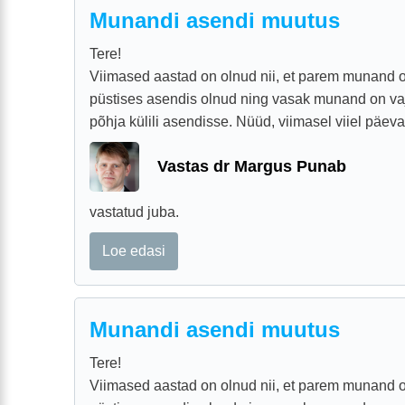
Munandi asendi muutus
Tere!
Viimased aastad on olnud nii, et parem munand 
püstises asendis olnud ning vasak munand on v
põhja külili asendisse. Nüüd, viimasel viiel päeva
Vastas dr Margus Punab
vastatud juba.
Loe edasi
Munandi asendi muutus
Tere!
Viimased aastad on olnud nii, et parem munand 