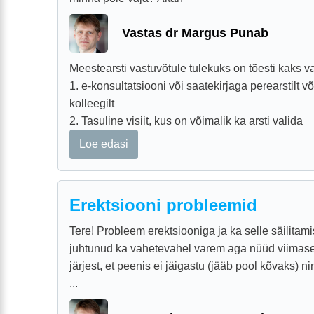
Vastas dr Margus Punab
Meestearsti vastuvõtule tulekuks on tõesti kaks va
1. e-konsultatsiooni või saatekirjaga perearstilt võ
kolleegilt
2. Tasuline visiit, kus on võimalik ka arsti valida
Loe edasi
Erektsiooni probleemid
Tere! Probleem erektsiooniga ja ka selle säilita
juhtunud ka vahetevahel varem aga nüüd viimasel 
järjest, et peenis ei jäigastu (jääb pool kõvaks) 
...