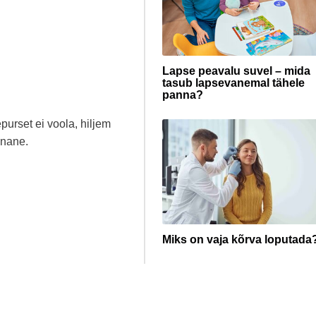
.
Lapse peavalu suvel – mida
tasub lapsevanemal tähele
panna?
urset ei voola, hiljem
unane.
Miks on vaja kõrva loputada