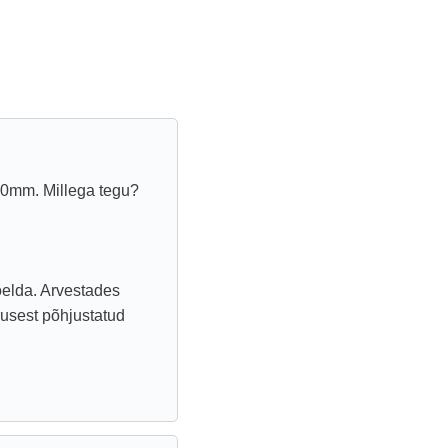
10mm. Millega tegu?
öelda. Arvestades
rusest põhjustatud