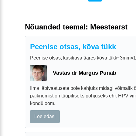
Nõuanded teemal: Meestearst
Peenise otsas, kõva tükk
Peenise otsas, kusitiava ääres kõva tükk~3mm×
Vastas dr Margus Punab
Ilma läbivaatusete pole kahjuks midagi võimalik 
paiknemist on tüüpiliseks põhjuseks ehk HPV vii
kondüloom.
Loe edasi