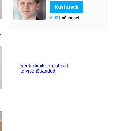
Küsi arstilt
6 861
nõuannet
?
Veebikliinik - kasulikud
tervisenõuanded