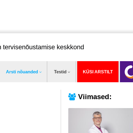
im tervisenõustamise keskkond
Arsti nõuanded
Testid
KÜSI ARSTILT
Viimased: