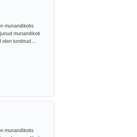
on munandikotis
ajunud munandikoti
l olen tundnud ...
on munandikotis