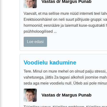
Vastas dr Margus Punab
Vaevalt, et ma sellise mure nüüd interneti teel la
Erektsioonihäirel on neli suurt põhjuste gruppi: 
hormoonid; eesnääre ja laiemalt kuse-sugutrakti
psühholoogilised ...
Loe edasi
Voodielu kadumine
Tere. Minul on mure mehel on olnud palju stressi
vahetusega, jättis 2a tagasi alkoholi joomise maha 
seda aga meie voodielu null. Ütleb asi pole minus j
Vastas dr Margus Punab