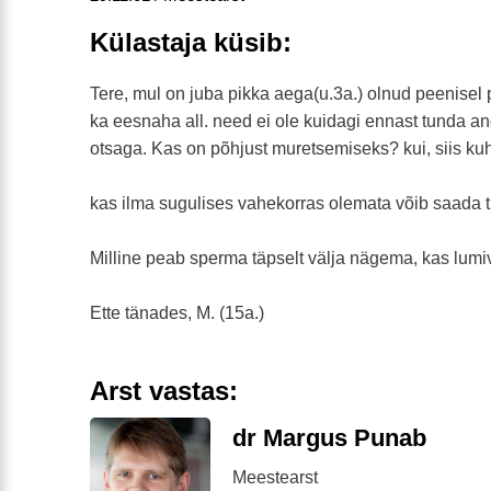
Külastaja küsib:
Tere, mul on juba pikka aega(u.3a.) olnud peenisel 
ka eesnaha all. need ei ole kuidagi ennast tunda 
otsaga. Kas on põhjust muretsemiseks? kui, siis ku
kas ilma sugulises vahekorras olemata võib saada t
Milline peab sperma täpselt välja nägema, kas lumiv
Ette tänades, M. (15a.)
Arst vastas:
dr Margus Punab
Meestearst