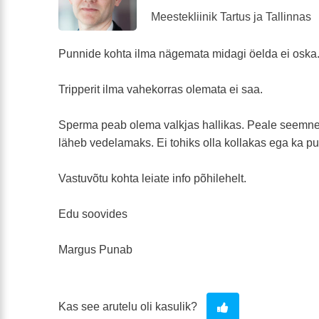
Meestekliinik Tartus ja Tallinnas
Punnide kohta ilma nägemata midagi öelda ei oska
Tripperit ilma vahekorras olemata ei saa.
Sperma peab olema valkjas hallikas. Peale seemnep
läheb vedelamaks. Ei tohiks olla kollakas ega ka p
Vastuvõtu kohta leiate info põhilehelt.
Edu soovides
Margus Punab
Kas see arutelu oli kasulik?