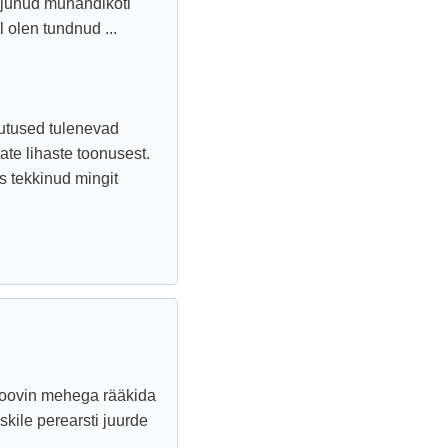
ajunud munandikoti
l olen tundnud ...
utused tulenevad
te lihaste toonusest.
s tekkinud mingit
 Proovin mehega rääkida
skile perearsti juurde