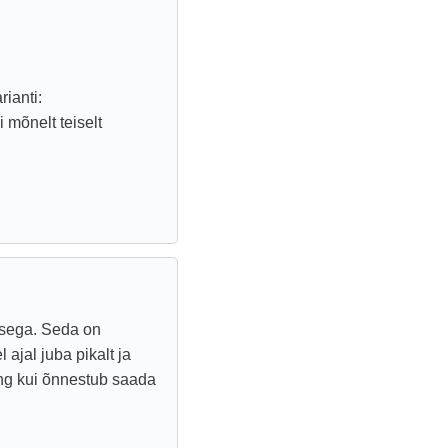
rianti:
i mõnelt teiselt
misega. Seda on
ajal juba pikalt ja
ning kui õnnestub saada