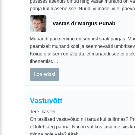
püstises asendis olnud ning vasak munand on v
põhja külili asendisse. Nüüd, viimasel viiel päeva
Vastas dr Margus Punab
Munandi paiknemine on sünnist saati paigas. Mu
peamiselt munandikotti ja seemnevääti ümbritseva
Kõige olulisem on jälgida, et munandi see ei olek
tihenemist. ...
Loe edasi
Vastuvõtt
Tere, kas teil
On tasilised vastuvõtud nii tartus kui tallinnas?
et tuleb aeg panna. Kui on valikus tasuline siis ku
minna pole vaja? Aitäh