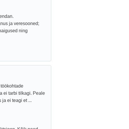
hendan.
vanus ja veresooned;
 haigused ning
, töökohtade
ei tarbi tilkagi. Peale
a ei teagi et ...