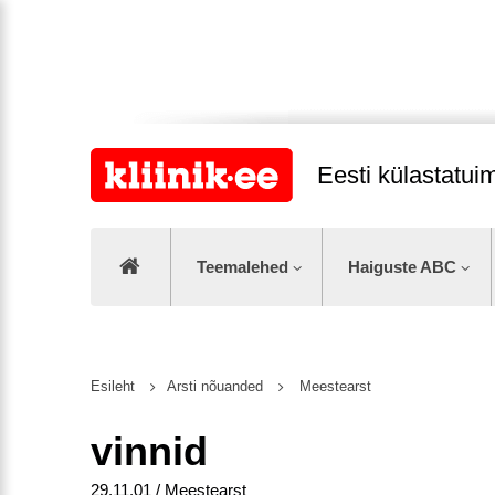
Eesti külastatu
Teemalehed
Haiguste ABC
Esileht
Arsti nõuanded
Meestearst
vinnid
29.11.01 / Meestearst