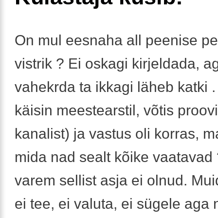
On mul eesnaha all peenise pe
vistrik ? Ei oskagi kirjeldada, 
vahekrda ta ikkagi läheb katki 
käisin meestearstil, võtis proovid
kanalist) ja vastus oli korras, m
mida nad sealt kõike vaatavad
varem sellist asja ei olnud. Mu
ei tee, ei valuta, ei sügele aga