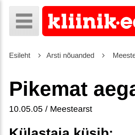
Esileht
Arsti nõuanded
Meeste
Pikemat aeg
10.05.05 / Meestearst
Külastaja küsib: