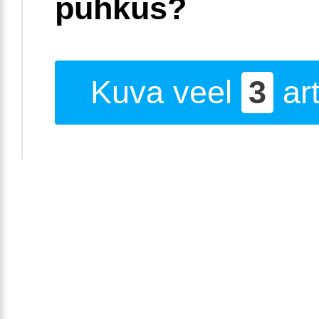
puhkus?
Kuva veel
3
art