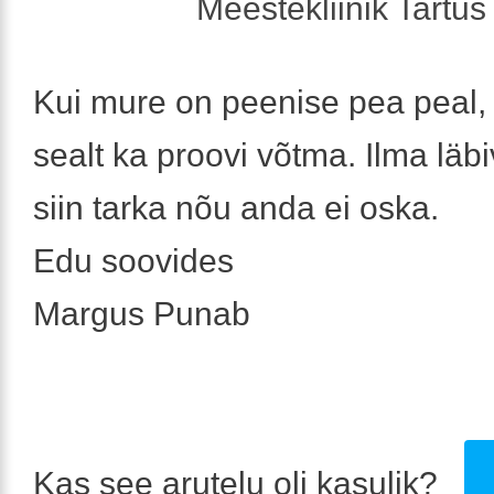
Meestekliinik Tartus 
Kui mure on peenise pea peal, 
sealt ka proovi võtma. Ilma läb
siin tarka nõu anda ei oska.
Edu soovides
Margus Punab
Kas see arutelu oli kasulik?