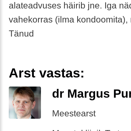
alateadvuses häirib jne. Iga nä
vahekorras (ilma kondoomita),
Tänud
Arst vastas:
dr Margus Pu
Meestearst