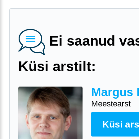
Ei saanud va
Küsi arstilt:
Margus 
Meestearst
Küsi arst