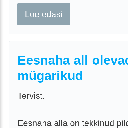
Loe edasi
Eesnaha all oleva
mügarikud
Tervist.
Eesnaha alla on tekkinud pild