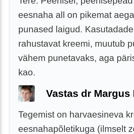
Tere. Peenisel, peenisepead
eesnaha all on pikemat aeg
punased laigud. Kasutadade
rahustavat kreemi, muutub p
vähem punetavaks, aga päris
kao.
Vastas dr Margus
Tegemist on harvaesineva kr
eesnahapõletikuga (ilmselt 