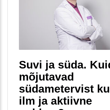
Suvi ja süda. Ku
mõjutavad
südametervist k
ilm ja aktiivne