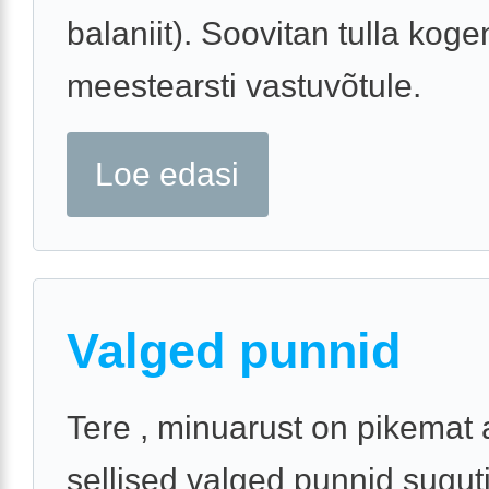
balaniit). Soovitan tulla kog
meestearsti vastuvõtule.
Loe edasi
Valged punnid
Tere , minuarust on pikemat
sellised valged punnid suguti