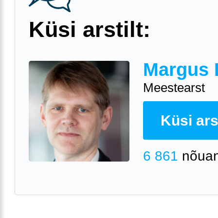
Küsi arstilt:
Margus 
Meestearst
Küsi arst
6 861
nõuan