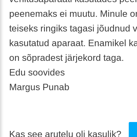
peenemaks ei muutu. Minule o
teiseks ringiks tagasi jõudnud 
kasutatud aparaat. Enamikel ka
on sõpradest järjekord taga.
Edu soovides
Margus Punab
Kas see arutelu oli kasulik?