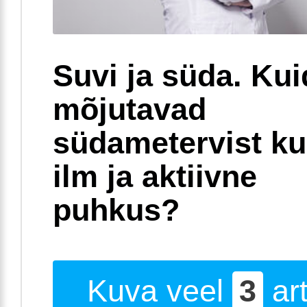
Suvi ja süda. Ku
mõjutavad
südametervist k
ilm ja aktiivne
puhkus?
Kuva veel
3
art