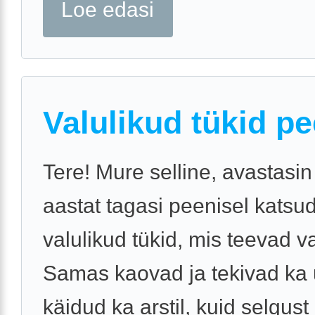
Loe edasi
Valulikud tükid pe
Tere! Mure selline, avastasin
aastat tagasi peenisel katsu
valulikud tükid, mis teevad va
Samas kaovad ja tekivad ka 
käidud ka arstil, kuid selgus