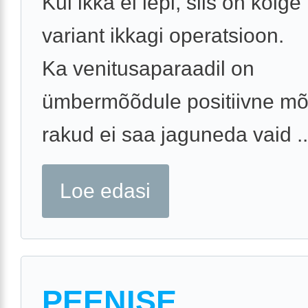
Kui ikka ei lepi, siis on kõig
variant ikkagi operatsioon.
Ka venitusaparaadil on
ümbermõõdule positiivne mõj
rakud ei saa jaguneda vaid ..
Loe edasi
PEENISE