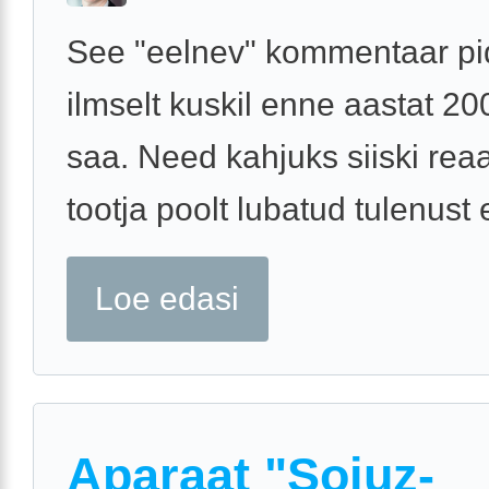
See "eelnev" kommentaar pi
ilmselt kuskil enne aastat 20
saa. Need kahjuks siiski rea
tootja poolt lubatud tulenust 
Loe edasi
Aparaat "Sojuz-