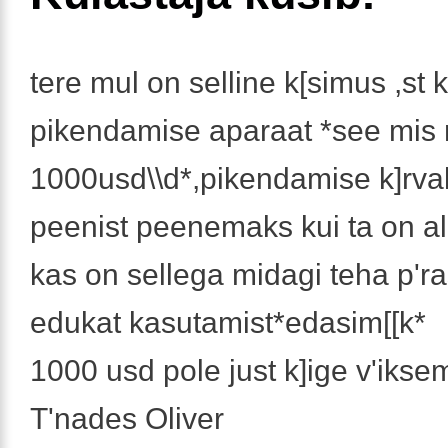
tere mul on selline k[simus ,st
pikendamise aparaat *see mis
1000usd\\d*,pikendamise k]rvalt
peenist peenemaks kui ta on alg
kas on sellega midagi teha p'r
edukat kasutamist*edasim[[k*
1000 usd pole just k]ige v'ikse
T'nades Oliver