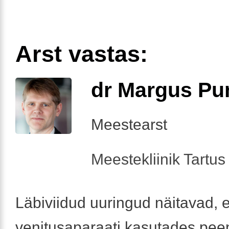
Arst vastas:
dr Margus Pu
Meestearst
Meestekliinik Tartus 
Läbiviidud uuringud näitavad, e
venitusaparaati kasutades pee