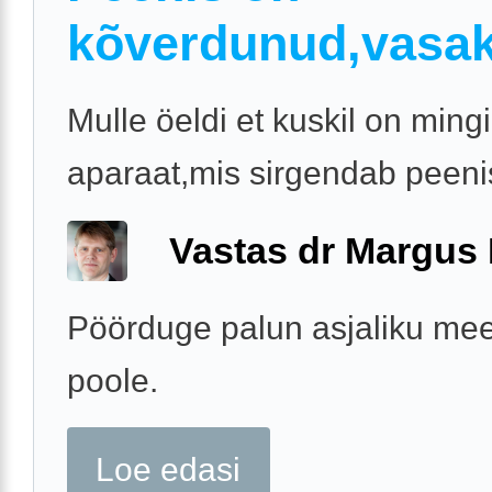
kõverdunud,vasak
Mulle öeldi et kuskil on mingi
aparaat,mis sirgendab peeni
Vastas dr Margus
Pöörduge palun asjaliku mee
poole.
Loe edasi