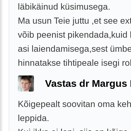
läbikäinud küsimusega.
Ma usun Teie juttu ,et see e
võib peenist pikendada,kuid
asi laiendamisega,sest ümb
hinnatakse tihtipeale isegi ro
Vastas dr Margus
Kõigepealt soovitan oma ke
leppida.