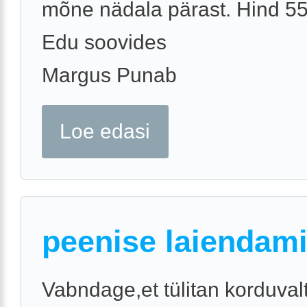
mõne nädala pärast. Hind 5
Edu soovides
Margus Punab
Loe edasi
peenise laiendam
Vabndage,et tülitan korduval