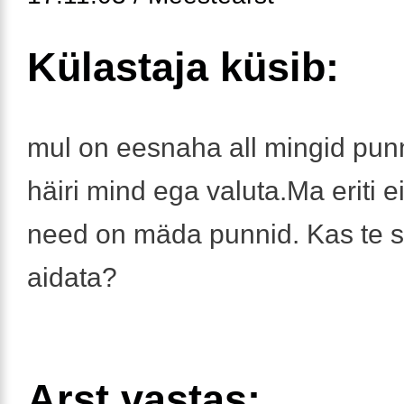
Külastaja küsib:
mul on eesnaha all mingid punn
häiri mind ega valuta.Ma eriti ei
need on mäda punnid. Kas te 
aidata?
Arst vastas: