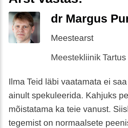
dr Margus Pu
Meestearst
Meestekliinik Tartus 
Ilma Teid läbi vaatamata ei saa
ainult spekuleerida. Kahjuks p
mõistatama ka teie vanust. Siis
tegemist on normaalsete peen