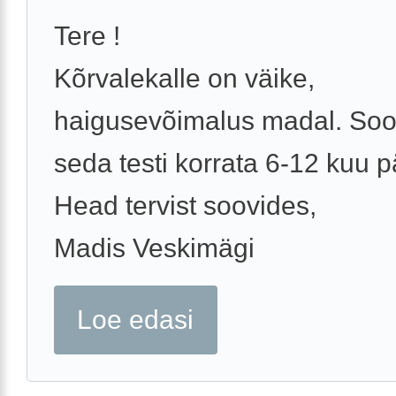
Tere !
Kõrvalekalle on väike,
haigusevõimalus madal. Soo
seda testi korrata 6-12 kuu p
Head tervist soovides,
Madis Veskimägi
Loe edasi