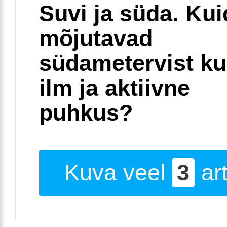
Suvi ja süda. Ku
mõjutavad
südametervist k
ilm ja aktiivne
puhkus?
Kuva veel
3
art