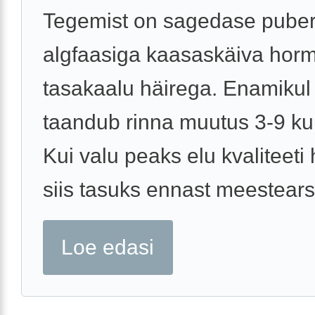
Tegemist on sagedase puber
algfaasiga kaasaskäiva hor
tasakaalu häirega. Enamikul 
taandub rinna muutus 3-9 ku
Kui valu peaks elu kvaliteeti 
siis tasuks ennast meestearsti
Loe edasi