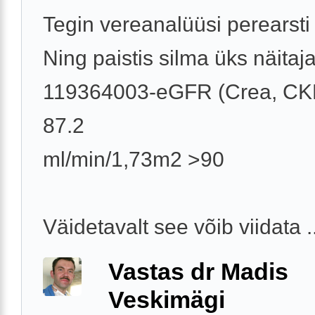
Tegin vereanalüüsi perearsti 
Ning paistis silma üks näitaja
119364003-eGFR (Crea, CK
87.2
ml/min/1,73m2 >90
Väidetavalt see võib viidata ..
Vastas dr Madis
Veskimägi