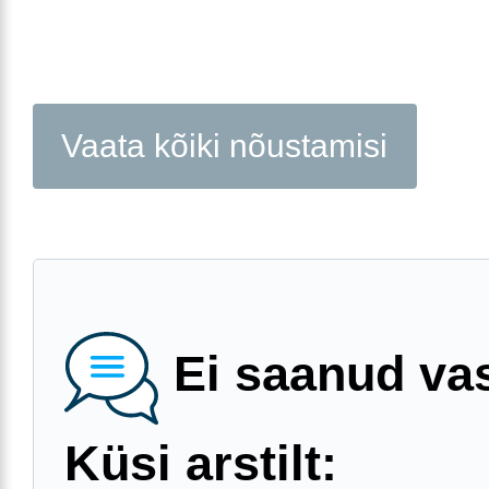
Vaata kõiki nõustamisi
Ei saanud va
Küsi arstilt: