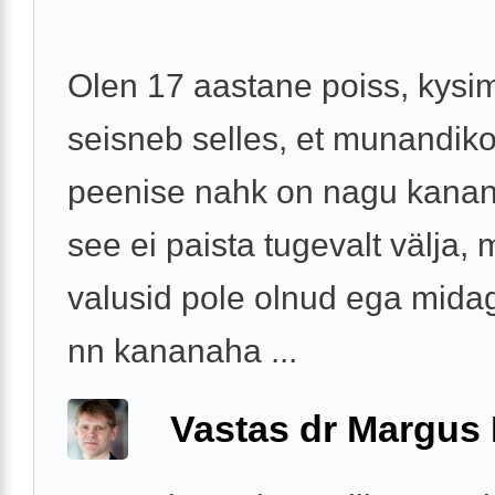
Olen 17 aastane poiss, kysi
seisneb selles, et munandikot
peenise nahk on nagu kanan
see ei paista tugevalt välja,
valusid pole olnud ega midag
nn kananaha ...
Vastas dr Margus