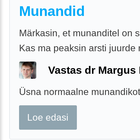
Munandid
Märkasin, et munanditel on s
Kas ma peaksin arsti juurd
Vastas dr Margus
Üsna normaalne munandikot
Loe edasi