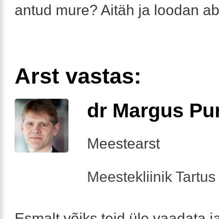
antud mure? Aitäh ja loodan abi
Arst vastas:
dr Margus Pu
Meestearst
Meestekliinik Tartus 
Esmalt võiks teid üle vaadata j