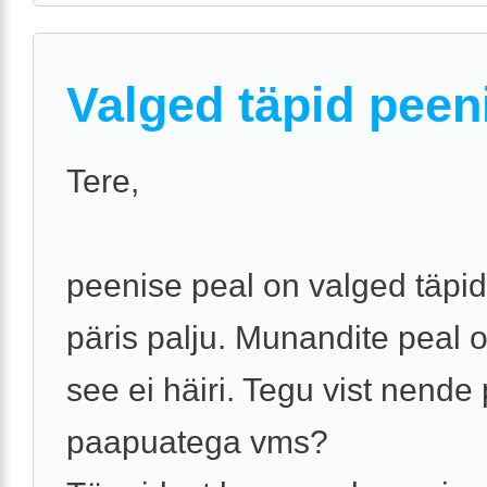
Valged täpid peen
Tere,
peenise peal on valged täpid
päris palju. Munandite peal 
see ei häiri. Tegu vist nende 
paapuatega vms?