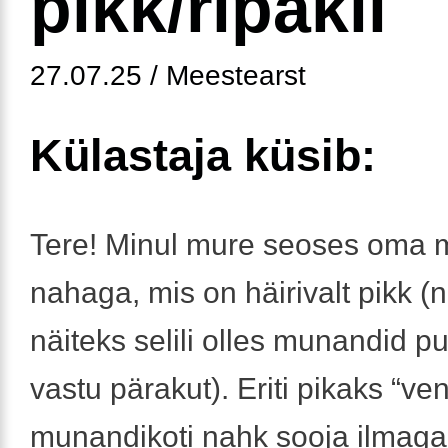
pikk/ripakil
27.07.25 / Meestearst
Külastaja küsib:
Tere! Minul mure seoses oma 
nahaga, mis on häirivalt pikk (ni
näiteks selili olles munandid p
vastu pärakut). Eriti pikaks “ve
munandikoti nahk sooja ilmaga.