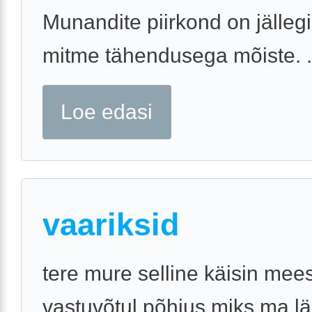
Munandite piirkond on jälleg
mitme tähendusega mõiste. .
Loe edasi
vaariksid
tere mure selline käisin mees
vastuvõtul põhjus miks ma läk