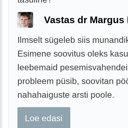
Vastas dr Margus
Ilmselt sügeleb siis munandi
Esimene soovitus oleks kas
leebemaid pesemisvahendei
probleem püsib, soovitan p
nahahaiguste arsti poole.
Loe edasi