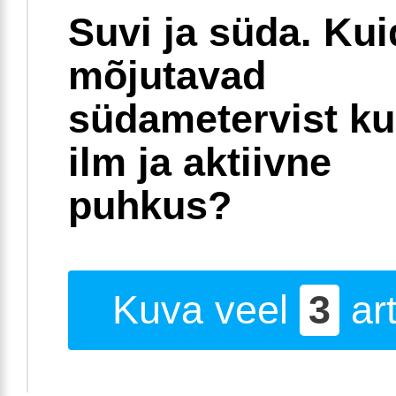
Suvi ja süda. Ku
mõjutavad
südametervist k
ilm ja aktiivne
puhkus?
Kuva veel
3
art