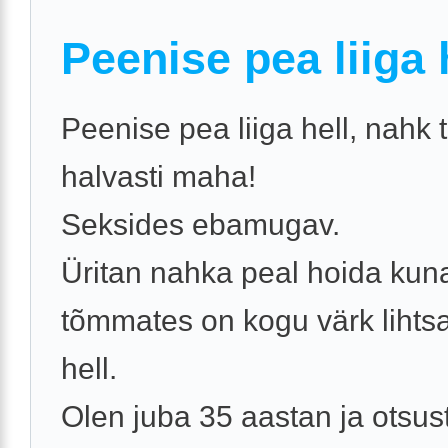
Peenise pea liiga 
Peenise pea liiga hell, nahk 
halvasti maha!
Seksides ebamugav.
Üritan nahka peal hoida ku
tõmmates on kogu värk lihtsal
hell.
Olen juba 35 aastan ja otsus