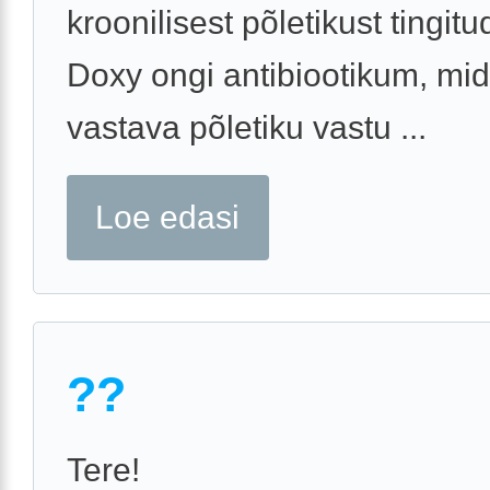
kroonilisest põletikust tingitu
Doxy ongi antibiootikum, mid
vastava põletiku vastu ...
Loe edasi
??
Tere!