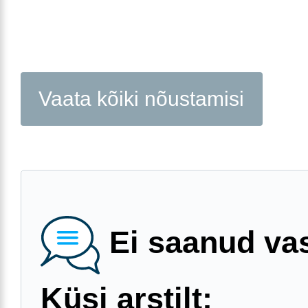
Vaata kõiki nõustamisi
Ei saanud va
Küsi arstilt: