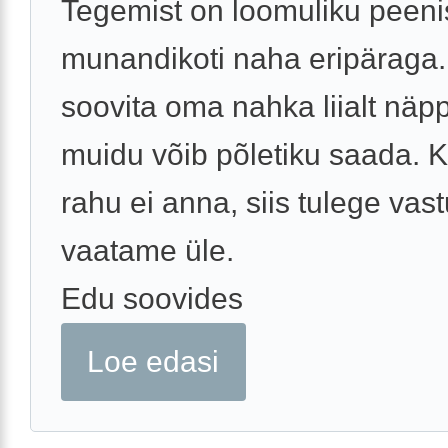
Tegemist on loomuliku peeni
munandikoti naha eripäraga.
soovita oma nahka liialt näp
muidu võib põletiku saada. 
rahu ei anna, siis tulege vast
vaatame üle.
Edu soovides
Loe edasi