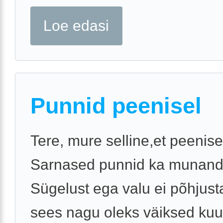
Loe edasi
Punnid peenisel
Tere, mure selline,et peenise
Sarnased punnid ka munandik
Sügelust ega valu ei põhjus
sees nagu oleks väiksed kuu