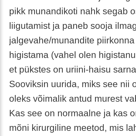
pikk munandikoti nahk segab os
liigutamist ja paneb sooja ilm
jalgevahe/munandite piirkonna 
higistama (vahel olen higistanud
et pükstes on uriini-haisu sarn
Sooviksin uurida, miks see nii 
oleks võimalik antud murest v
Kas see on normaalne ja kas 
mõni kirurgiline meetod, mis l