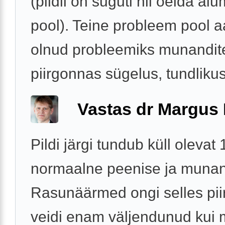
(pildil on suguti nii öelda al
pool). Teine probleem pool a
olnud probleemiks munandit
piirgonnas sügelus, tundlikus 
Vastas dr Margus
Pildi järgi tundub küll oleva
normaalne peenise ja munan
Rasunäärmed ongi selles pi
veidi enam väljendunud kui m