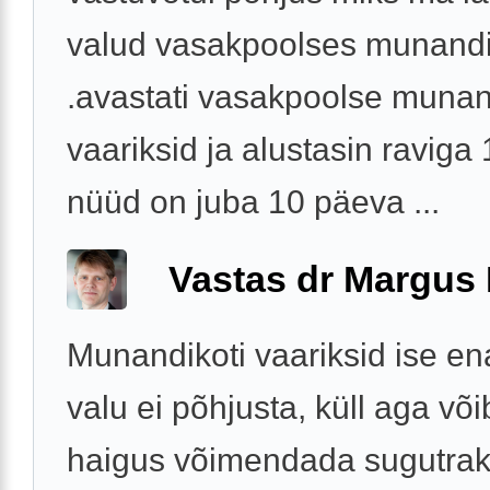
valud vasakpoolses munandi 
.avastati vasakpoolse munan
vaariksid ja alustasin raviga
nüüd on juba 10 päeva ...
Vastas dr Margus
Munandikoti vaariksid ise e
valu ei põhjusta, küll aga võ
haigus võimendada sugutrak