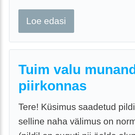
Loe edasi
Tuim valu munand
piirkonnas
Tere! Küsimus saadetud pildi
selline naha välimus on nor