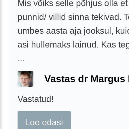
Mis võiks selle põhjus olla e
punnid/ villid sinna tekivad. 
umbes aasta aja jooksul, ku
asi hullemaks lainud. Kas te
...
Vastas dr Margus
Vastatud!
Loe edasi