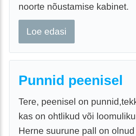
noorte nõustamise kabinet.
Loe edasi
Punnid peenisel
Tere, peenisel on punnid,tekk
kas on ohtlikud või loomuliku
Herne suurune pall on olnud