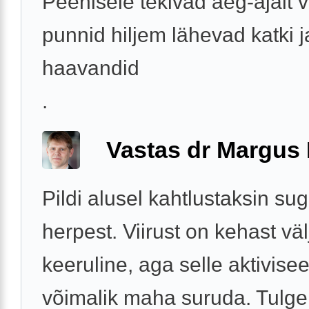
Peenisele tekivad aeg-ajalt 
punnid hiljem lähevad katki j
haavandid
.
Vastas dr Margus
Pildi alusel kahtlustaksin su
herpest. Viirust on kehast vä
keeruline, aga selle aktivise
võimalik maha suruda. Tulge