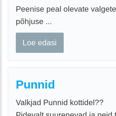
Peenise peal olevate valget
põhjuse ...
Loe edasi
Punnid
Valkjad Punnid kottidel??
Pidevalt suurenevad ja neid 