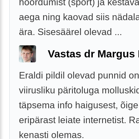
hõõrdumist (sport) ja kesta
aega ning kaovad siis nädal
ära. Sisesäärel olevad ...
Vastas dr Margus
Eraldi pildil olevad punnid on
viirusliku päritoluga molluski
täpsema info haigusest, õige
eripärast leiate internetist. R
kenasti olemas.