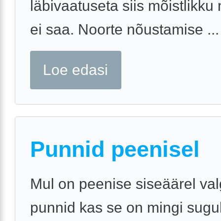
läbivaatuseta siis mõistlikku
ei saa. Noorte nõustamise ...
Loe edasi
Punnid peenisel
Mul on peenise siseäärel va
punnid kas se on mingi sugu