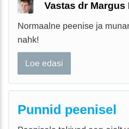
Vastas dr Margus
Normaalne peenise ja munan
nahk!
Loe edasi
Punnid peenisel