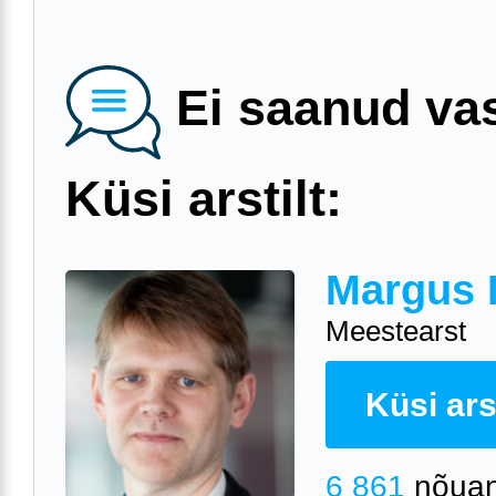
Ei saanud va
Küsi arstilt:
Margus 
Meestearst
Küsi arst
6 861
nõuan