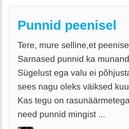
Punnid peenisel
Tere, mure selline,et peenise
Sarnased punnid ka munandik
Sügelust ega valu ei põhjus
sees nagu oleks väiksed kuu
Kas tegu on rasunäärmetega 
need punnid mingist ...