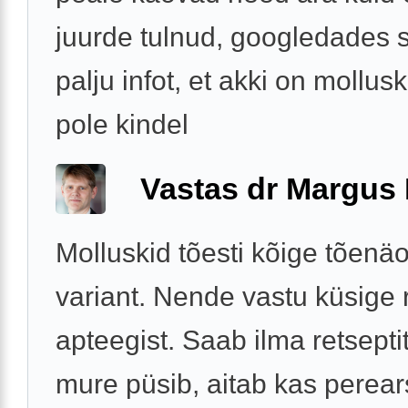
juurde tulnud, googledades s
palju infot, et akki on mollusk
pole kindel
Vastas dr Margus
Molluskid tõesti kõige tõenä
variant. Nende vastu küsige 
apteegist. Saab ilma retsepti
mure püsib, aitab kas perears