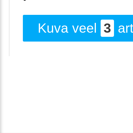
Kuva veel
3
art