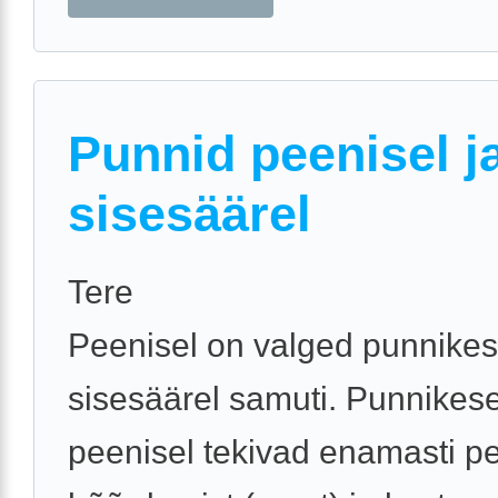
Punnid peenisel j
sisesäärel
Tere
Peenisel on valged punnikes
sisesäärel samuti. Punnikes
peenisel tekivad enamasti p