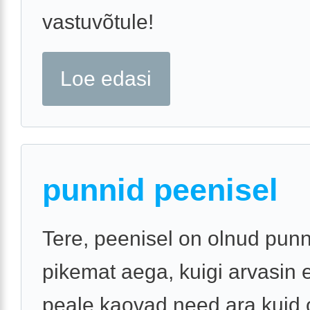
vastuvõtule!
Loe edasi
punnid peenisel
Tere, peenisel on olnud punn
pikemat aega, kuigi arvasin e
peale kaovad need ara kuid 