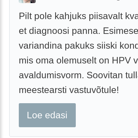
Pilt pole kahjuks piisavalt kva
et diagnoosi panna. Esimes
variandina pakuks siiski kon
mis oma olemuselt on HPV v
avaldumisvorm. Soovitan tul
meestearsti vastuvõtule!
Loe edasi