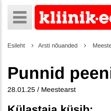
Esileht
Arsti nõuanded
Meeste
Punnid peeni
28.01.25 / Meestearst
Külastaja küsib: