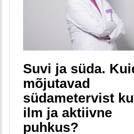
Suvi ja süda. Ku
mõjutavad
südametervist k
ilm ja aktiivne
puhkus?