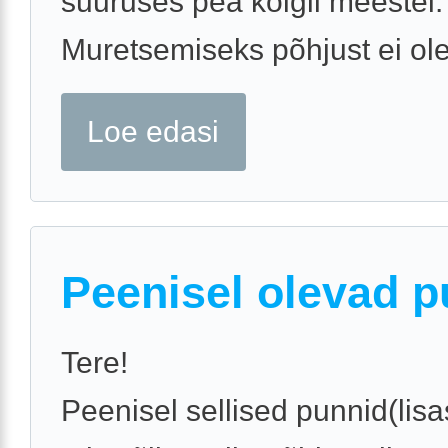
suuruses pea kõigil meestel.
Muretsemiseks põhjust ei ole
Loe edasi
Peenisel olevad p
Tere!
Peenisel sellised punnid(lisasi