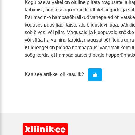
Kogu päeva vältel on oluline piirata magusate ja ha
tarbimist, hoida söögikorrad kindlatel aegadel ja väl
Parimad n-ö hambasõbralikud vahepalad on värske
koguses puuviljad, täisteraleib juustuviiluga, pähkl
sobib vesi või piim. Magusaid ja kleepuvaid snäkke 
või süüa harva ning tarbida magusat põhitoidukorra a
Kuldreegel on pidada hambapausi vähemalt kolm tun
söögikorda, et hambad saaksid peale happerünnaku
Kas see artikkel oli kasulik?