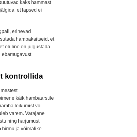
l puutuvad kaks hammast
älgida, et lapsed ei
lgpall, erinevad
kasutada hambakaitseid, et
et oluline on julgustada
või ebamugavust
t kontrollida
imestest
esimene käik hambaarstile
hamba lõikumist või
tuleb varem. Varajane
astu ning harjumust
 hirmu ja võimalike