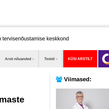
im tervisenõustamise keskkond
Arsti nõuanded
Testid
KÜSI ARSTILT
Viimased:
mmaste