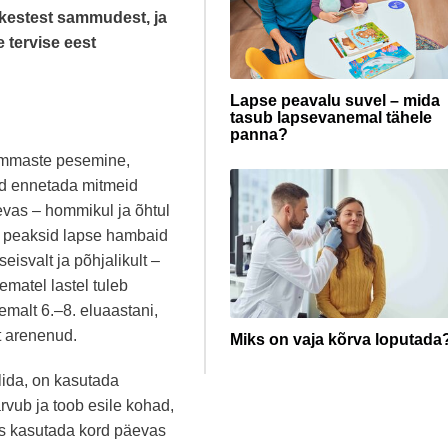
ikestest sammudest, ja
 tervise eest
Lapse peavalu suvel – mida
tasub lapsevanemal tähele
panna?
ammaste pesemine,
vad ennetada mitmeid
vas – hommikul ja õhtul
d peaksid lapse hambaid
eisvalt ja põhjalikult –
ematel lastel tuleb
emalt 6.–8. eluaastani,
t arenenud.
Miks on vaja kõrva loputada
lida, on kasutada
rvub ja toob esile kohad,
ks kasutada kord päevas