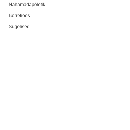
Nahamädapõletik
Sõltuvushäired
(34)
Borrelioos
Südamehaigused
(114)
Sügelised
Suguhaigused
(551)
Terviseuuringud
(114)
Toitumine ja ülekaalulisus
(2 068)
Üldkirurgia
(4 976)
Uroloogia
(1 838)
Vaktsineerimine
(435)
Veresoontekirurgia
(383)