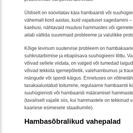
Üldiselt on soovitatav käia hambaarsti või suuhügieni
vähemalt kord aastas, kuid vajadusel sagedamini – 
kaebusi, nähtavaid muutusi hammastes või igemete
aitab vältida suuremaid probleeme ja valulikke prot
Kõige levinum suutervise probleem on hambakaaries,
suhkrutarbimise ja ebapiisava suuhügieeni tõttu. V
võivad sellele viidata, on valged või tumedad laigu
võivad tekkida igemepõletik, valehambumus ja trauma
mängude või spordi käigus. Ennetuses on võtmetäh
tasakaalustatud toitumine, regulaarne hambaarsti k
suuhügienisti või hambaarsti määramisel hammaste 
(tavaliselt vajalik siis, kui hammastele on tekkinud v
kaariese esimesele staadiumile).
Hambasõbralikud vahepalad