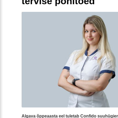
tervise põhitõed
Algava õppeaasta eel tuletab Confido suuhügien