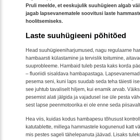
Pruli
meelde, et eeskujulik suuhügieen algab vä
jagab lapsevanematele soovitusi laste hammaste
hoolitsemiseks.
Laste suuhügieeni põhitõed
Head suuhügieeniharjumused, nagu regulaarne h
hambaarsti külastamine ja tervislik toitumine, aita
suuprobleeme. Hambaid tuleb pesta kaks korda päe
– fluoriidi sisaldava hambapastaga. Lapsevanema
pesema seni, kuni laps suudab seda teha täiesti ises
see juhtub tavaliselt hiljem, kui enamik arvab. Väiks
pesemist alati jälgida ja vajadusel ise üle pesta väh
sest lapse peenmotoorika ei ole enne seda piisaval
Hea viis, kuidas kodus hambapesu tõhusust kontrol
katutablette, millega hammastele kogunenud katt vä
mis pestes sageli tähelepanuta jäävad. Lisaks tule