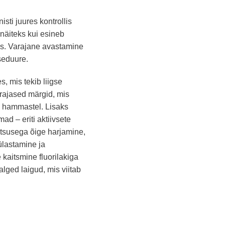
sti juures kontrollis
näiteks kui esineb
s. Varajane avastamine
seduure.
 mis tekib liigse
arajased märgid, mis
d hammastel. Lisaks
d – eriti aktiivsete
tsusega õige harjamine,
ülastamine ja
kaitsmine fluorilakiga
alged laigud, mis viitab