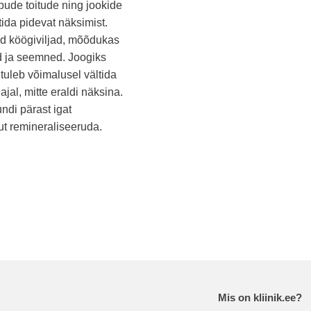
pude toitude ning jookide
tida pidevat näksimist.
d köögiviljad, mõõdukas
id ja seemned. Joogiks
tuleb võimalusel vältida
jal, mitte eraldi näksina.
di pärast igat
t remineraliseeruda.
Mis on kliinik.ee?