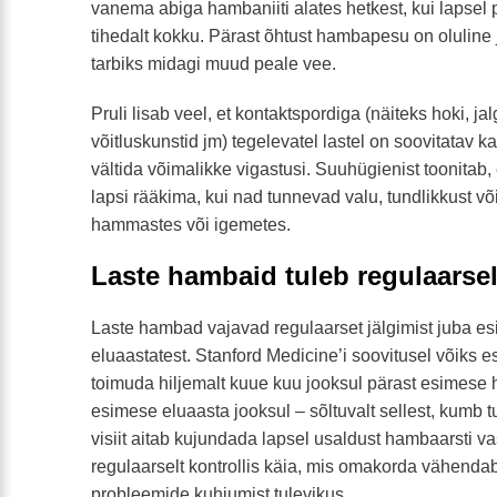
vanema abiga hambaniiti alates hetkest, kui lapse
tihedalt kokku. Pärast õhtust hambapesu on oluline j
tarbiks midagi muud peale vee.
Pruli lisab veel, et kontaktspordiga (näiteks hoki, ja
võitluskunstid jm) tegelevatel lastel on soovitatav 
vältida võimalikke vigastusi. Suuhügienist toonitab, 
lapsi rääkima, kui nad tunnevad valu, tundlikkust 
hammastes või igemetes.
Laste hambaid tuleb regulaarsel
Laste hambad vajavad regulaarset jälgimist juba es
eluaastatest. Stanford Medicine’i soovitusel võiks 
toimuda hiljemalt kuue kuu jooksul pärast esimese 
esimese eluaasta jooksul – sõltuvalt sellest, kumb 
visiit aitab kujundada lapsel usaldust hambaarsti v
regulaarselt kontrollis käia, mis omakorda vähendab
probleemide kuhjumist tulevikus.