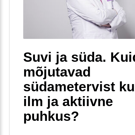
Suvi ja süda. Ku
mõjutavad
südametervist k
ilm ja aktiivne
puhkus?