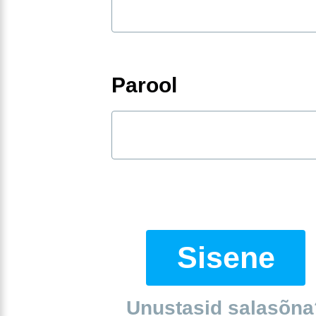
Parool
Sisene
Unustasid salasõna