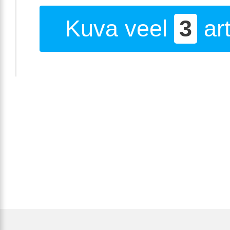
Kuva veel
3
art