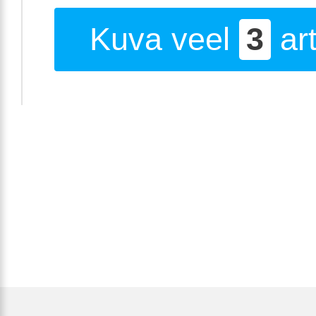
Kuva veel
3
art