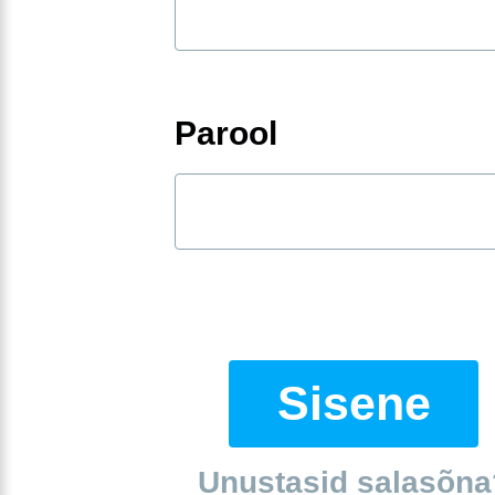
Parool
Sisene
Unustasid salasõna