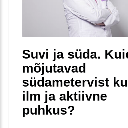
Suvi ja süda. Ku
mõjutavad
südametervist k
ilm ja aktiivne
puhkus?