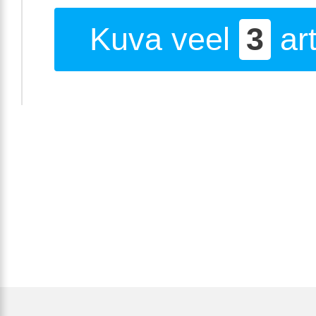
Kuva veel
3
art