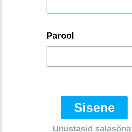
Parool
Sisene
Unustasid salasõna