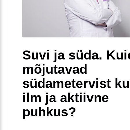
Suvi ja süda. Ku
mõjutavad
südametervist k
ilm ja aktiivne
puhkus?