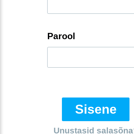
Parool
Sisene
Unustasid salasõna