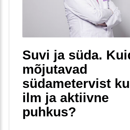
Suvi ja süda. Ku
mõjutavad
südametervist k
ilm ja aktiivne
puhkus?