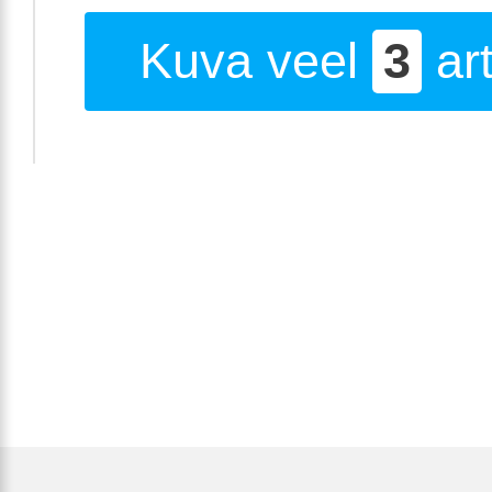
Kuva veel
3
art