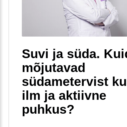
Suvi ja süda. Ku
mõjutavad
südametervist k
ilm ja aktiivne
puhkus?