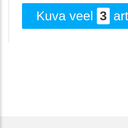
Kuva veel
3
art