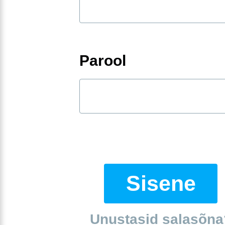
Parool
Sisene
Unustasid salasõna