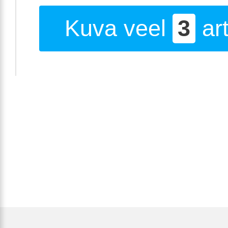
Kuva veel
3
art