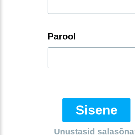
Parool
Sisene
Unustasid salasõna