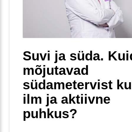
Suvi ja süda. Ku
mõjutavad
südametervist k
ilm ja aktiivne
puhkus?