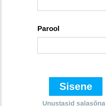
Parool
Sisene
Unustasid salasõna