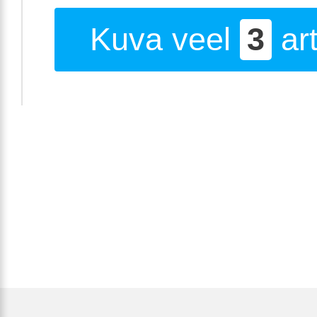
Kuva veel
3
art