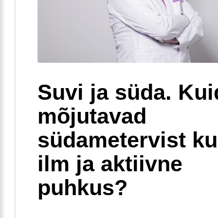
Suvi ja süda. Ku
mõjutavad
südametervist k
ilm ja aktiivne
puhkus?