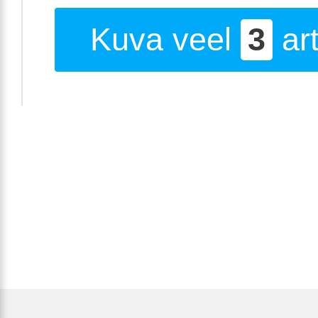
Kuva veel
3
art