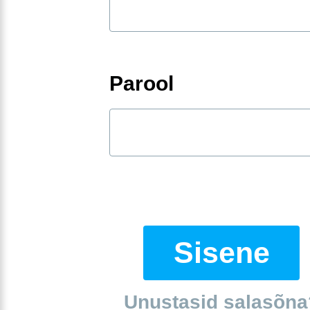
Parool
Sisene
Unustasid salasõna