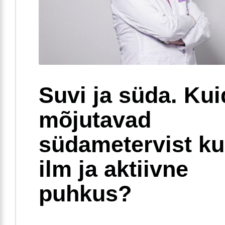
Suvi ja süda. Ku
mõjutavad
südametervist k
ilm ja aktiivne
puhkus?