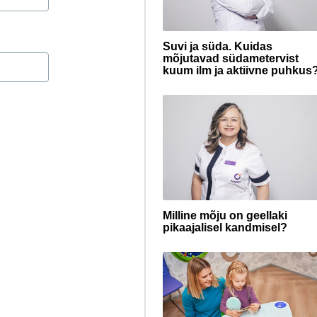
Suvi ja süda. Kuidas
mõjutavad südametervist
kuum ilm ja aktiivne puhkus
Milline mõju on geellaki
pikaajalisel kandmisel?