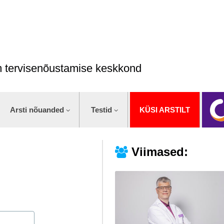
im tervisenõustamise keskkond
Arsti nõuanded
Testid
KÜSI ARSTILT
Viimased: