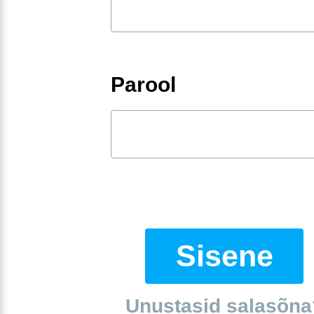
Parool
Sisene
Unustasid salasõna