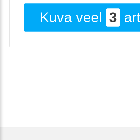
Kuva veel
3
art