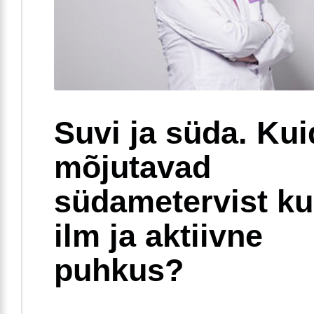
Suvi ja süda. Ku
mõjutavad
südametervist k
ilm ja aktiivne
puhkus?