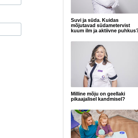
Suvi ja süda. Kuidas
mõjutavad südametervist
kuum ilm ja aktiivne puhkus
Milline mõju on geellaki
pikaajalisel kandmisel?