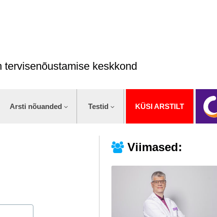
im tervisenõustamise keskkond
Arsti nõuanded
Testid
KÜSI ARSTILT
Viimased: