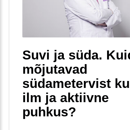
Suvi ja süda. Ku
mõjutavad
südametervist k
ilm ja aktiivne
puhkus?