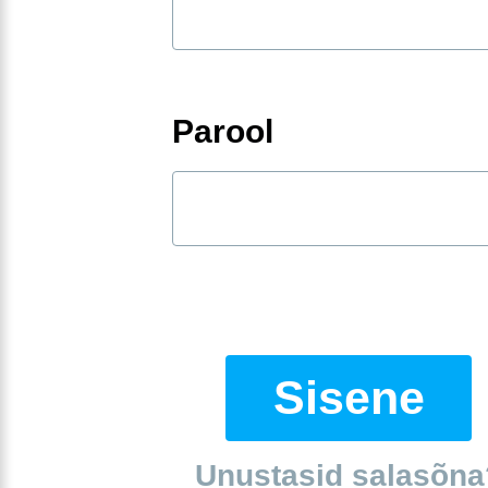
Parool
Sisene
Unustasid salasõna