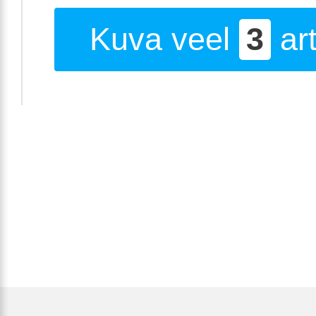
Kuva veel
3
art