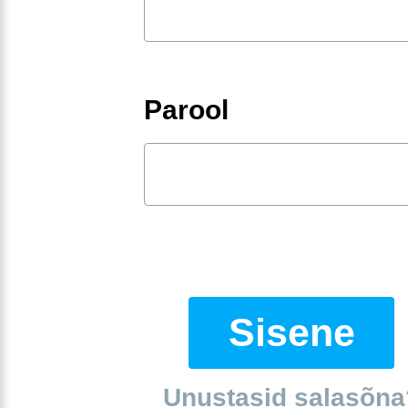
Parool
Sisene
Unustasid salasõna