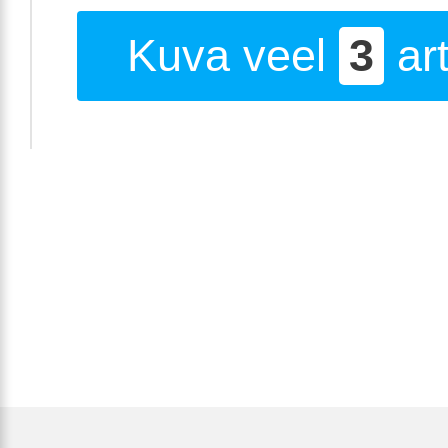
Kuva veel
3
art