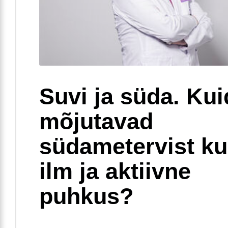
Suvi ja süda. Ku
mõjutavad
südametervist k
ilm ja aktiivne
puhkus?