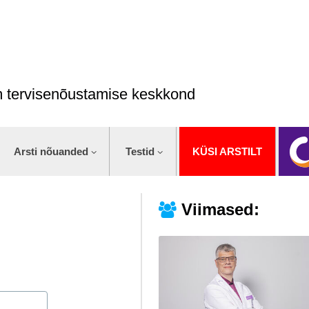
im tervisenõustamise keskkond
Arsti nõuanded
Testid
KÜSI ARSTILT
Viimased: