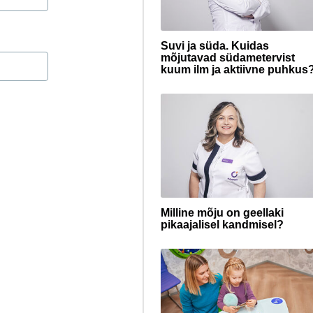
Suvi ja süda. Kuidas
mõjutavad südametervist
kuum ilm ja aktiivne puhkus
Milline mõju on geellaki
pikaajalisel kandmisel?