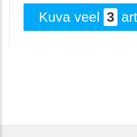
Kuva veel
3
art