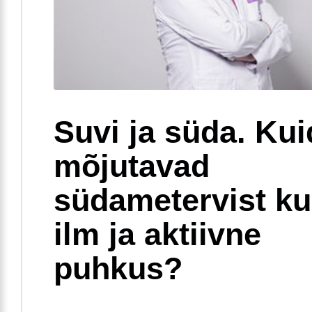
Suvi ja süda. Ku
mõjutavad
südametervist k
ilm ja aktiivne
puhkus?