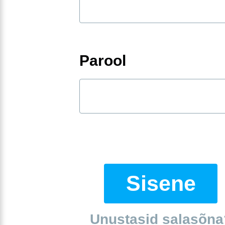
Parool
Sisene
Unustasid salasõna