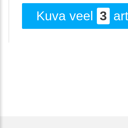
Kuva veel
3
art