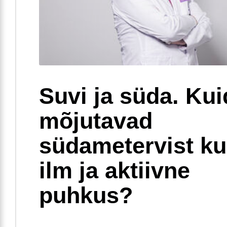
Suvi ja süda. Ku
mõjutavad
südametervist k
ilm ja aktiivne
puhkus?