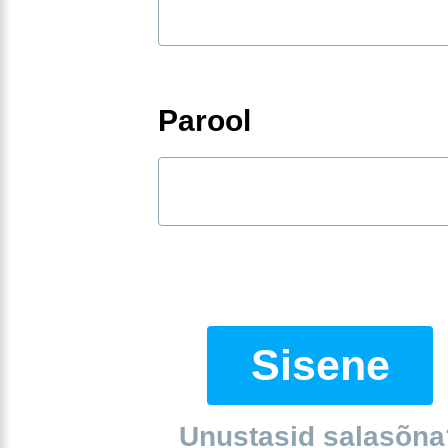
Parool
Sisene
Unustasid salasõna