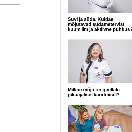
Suvi ja süda. Kuidas
mõjutavad südametervist
kuum ilm ja aktiivne puhkus
Milline mõju on geellaki
pikaajalisel kandmisel?