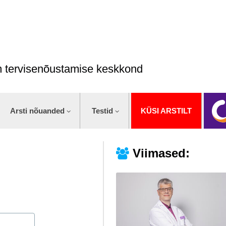
im tervisenõustamise keskkond
Arsti nõuanded
Testid
KÜSI ARSTILT
Viimased: