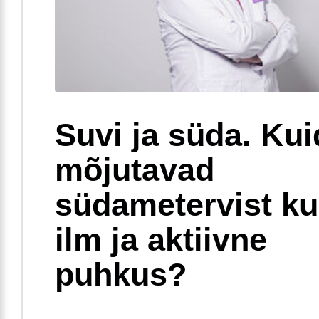
Suvi ja süda. Ku
mõjutavad
südametervist k
ilm ja aktiivne
puhkus?