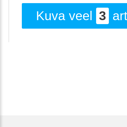
Kuva veel
3
art