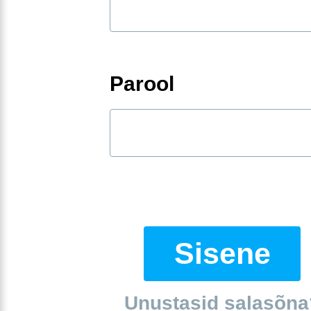
Parool
Sisene
Unustasid salasõna