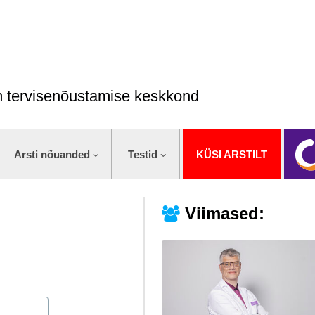
im tervisenõustamise keskkond
Arsti nõuanded
Testid
KÜSI ARSTILT
Viimased: