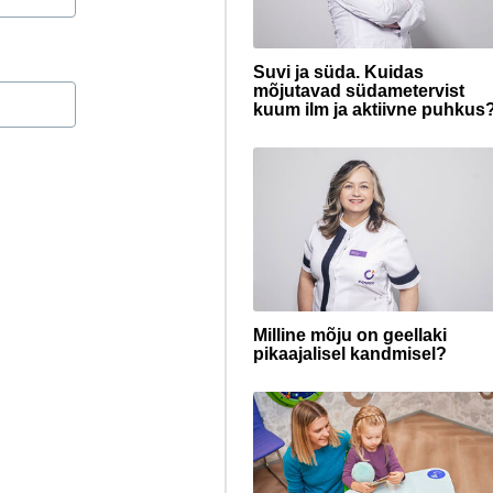
Suvi ja süda. Kuidas
mõjutavad südametervist
kuum ilm ja aktiivne puhkus
Milline mõju on geellaki
pikaajalisel kandmisel?