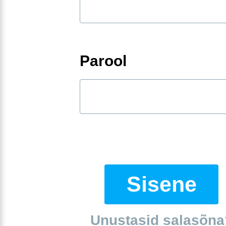
Parool
Sisene
Unustasid salasõna