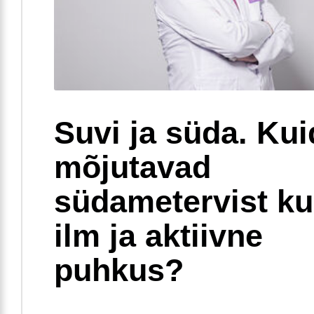
Suvi ja süda. Ku
mõjutavad
südametervist k
ilm ja aktiivne
puhkus?