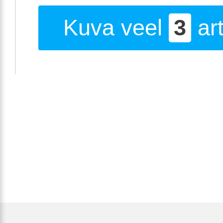
Kuva veel
3
art