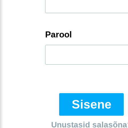
Parool
Sisene
Unustasid salasõna