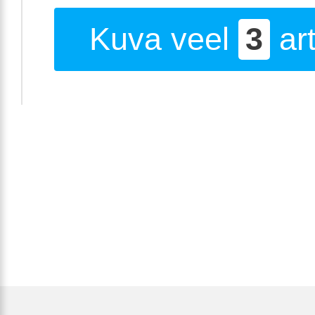
Kuva veel
3
art