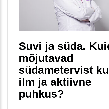
Suvi ja süda. Ku
mõjutavad
südametervist k
ilm ja aktiivne
puhkus?