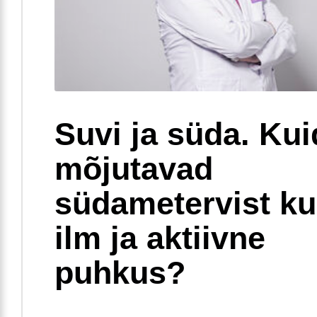
Suvi ja süda. Ku
mõjutavad
südametervist k
ilm ja aktiivne
puhkus?