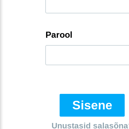
Parool
Sisene
Unustasid salasõna