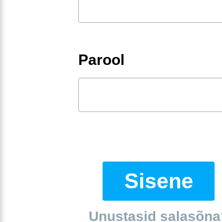
Parool
Sisene
Unustasid salasõna