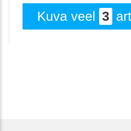
Kuva veel
3
art