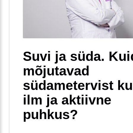
Suvi ja süda. Ku
mõjutavad
südametervist k
ilm ja aktiivne
puhkus?