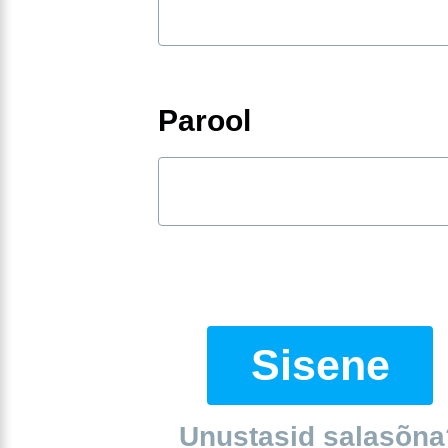
Parool
Sisene
Unustasid salasõna