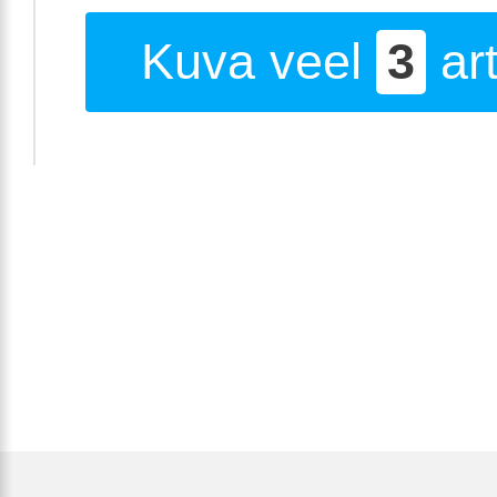
Kuva veel
3
art