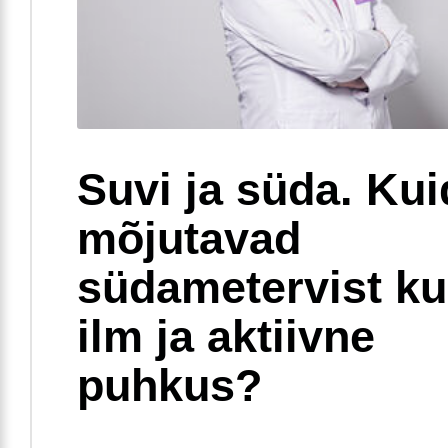
Suvi ja süda. Ku
mõjutavad
südametervist k
ilm ja aktiivne
puhkus?