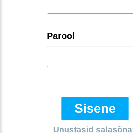
Parool
Sisene
Unustasid salasõna