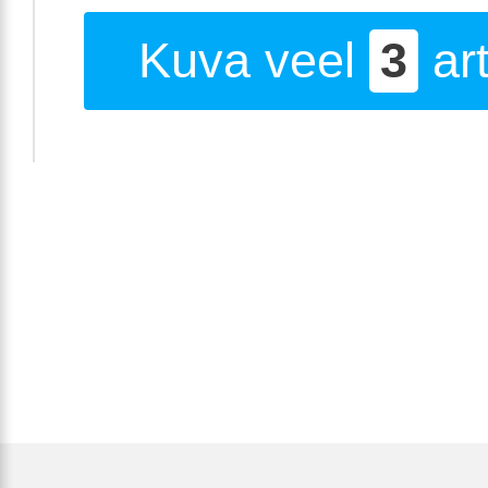
Kuva veel
3
art