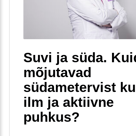
Suvi ja süda. Ku
mõjutavad
südametervist k
ilm ja aktiivne
puhkus?