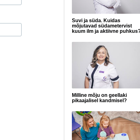
Suvi ja süda. Kuidas
mõjutavad südametervist
kuum ilm ja aktiivne puhkus
Milline mõju on geellaki
pikaajalisel kandmisel?