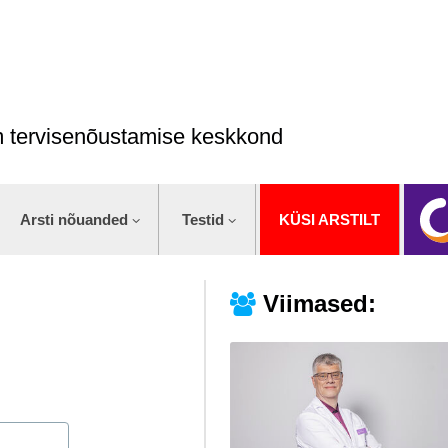
im tervisenõustamise keskkond
Arsti nõuanded
Testid
KÜSI ARSTILT
Viimased: